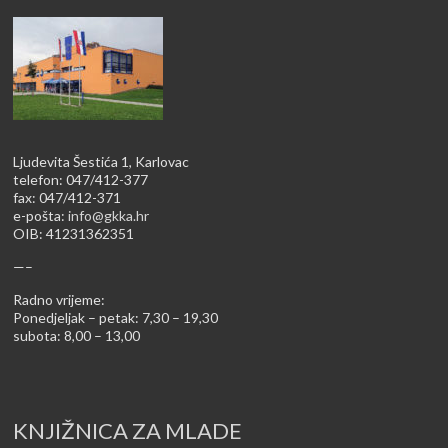
Ljudevita Šestića 1, Karlovac
telefon: 047/412-377
fax: 047/412-371
e-pošta:
info@gkka.hr
OIB: 41231362351
—–
Radno vrijeme:
Ponedjeljak – petak: 7,30 – 19,30
subota: 8,00 – 13,00
KNJIŽNICA ZA MLADE