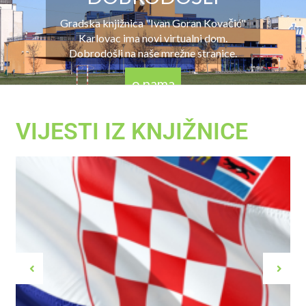
Gradska knjižnica "Ivan Goran Kovačić"
Karlovac ima novi virtualni dom.
Dobrodošli na naše mrežne stranice.
o nama
VIJESTI IZ KNJIŽNICE