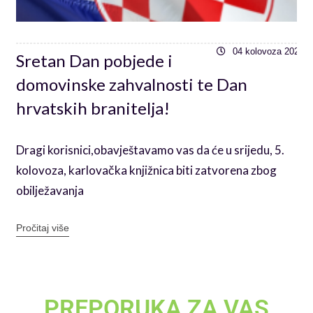
6
04 kolovoza 2026
Sretan Dan pobjede i
domovinske zahvalnosti te Dan
hrvatskih branitelja!
Dragi korisnici,obavještavamo vas da će u srijedu, 5.
kolovoza, karlovačka knjižnica biti zatvorena zbog
obilježavanja
Pročitaj više
PREPORUKA ZA VAS