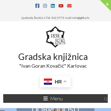
Ljudevita Šestića 1 Tel: 412 377 E-mail: info@gkka.hr
Gradska knjižnica
"Ivan Goran Kovačić" Karlovac
HR
Menu
DOBRODOŠLI