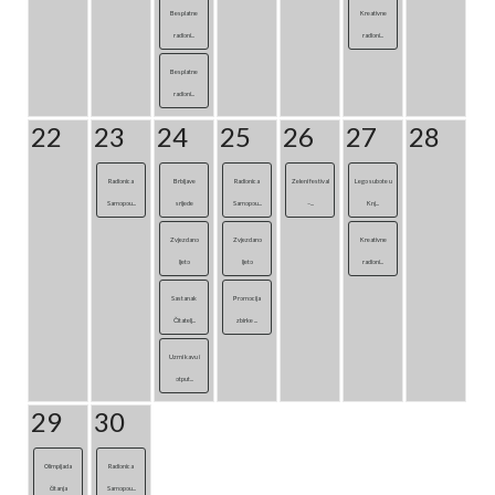
Besplatne
Kreativne
radioni...
radioni...
Besplatne
radioni...
22
23
24
25
26
27
28
Radionica
Brbljave
Radionica
Zeleni festival
Lego subote u
Samopou...
srijede
Samopou...
–...
Knj...
Zvjezdano
Zvjezdano
Kreativne
ljeto
ljeto
radioni...
Sastanak
Promocija
Čitatelj...
zbirke ...
Uzmi kavu i
otput...
29
30
Olimpijada
Radionica
čitanja
Samopou...