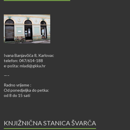
Ivana Banjavčića 8, Karlovac
telefon: 047/614-188
e-pošta:
mladi@gkka.hr
—–
Radno vrijeme :
Od ponedjeljka do petka:
od 8 do 15 sati
KNJIŽNIČNA STANICA ŠVARČA