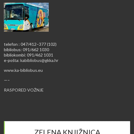
telefon : 047/412–377 (102)
bibliobus: 091/662 1030
bibliokombi: 091/462 1031
e-pošta:
kabibliobus@gkka.hr
www.ka-bibliobus.eu
—–
RASPORED VOŽNJE
ZELENA KNJIŽNICA