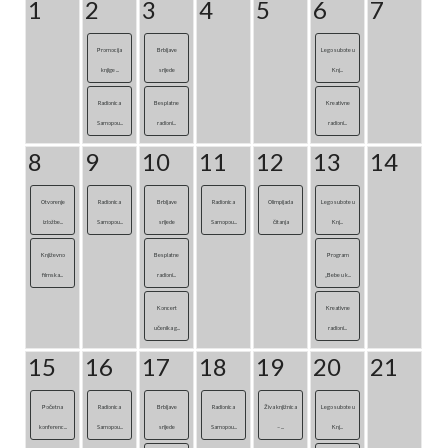
1
2
3
4
5
6
7
Promocija
Brbljave
Lego subote u
knjige ...
srijede
Knj...
Radionica
Besplatne
Kreativne
Samopou...
radioni...
radioni...
8
9
10
11
12
13
14
Otvorenje
Radionica
Brbljave
Radionica
Olimpijada
Lego subote u
izložbe...
Samopou...
srijede
Samopou...
čitanja
Knj...
Književno
Besplatne
Program
filmska...
radioni...
„Bebe u k...
Koncert
Kreativne
učenika g...
radioni...
15
16
17
18
19
20
21
Početna
Radionica
Brbljave
Radionica
Živa knjižnica
Lego subote u
konferenc...
Samopou...
srijede
Samopou...
– ...
Knj...