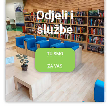
Odjeli i
službe
TU SMO
ZA VAS