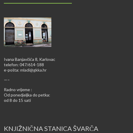
Ivana Banjavčića 8, Karlovac
telefon: 047/614-188
e-pošta:
mladi@gkka.hr
—–
Radno vrijeme :
Od ponedjeljka do petka:
od 8 do 15 sati
KNJIŽNIČNA STANICA ŠVARČA