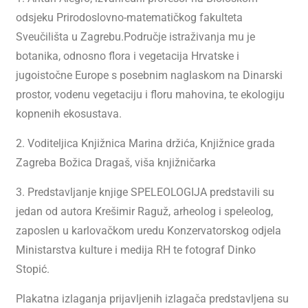
odsjeku Prirodoslovno-matematičkog fakulteta
Sveučilišta u Zagrebu.Područje istraživanja mu je
botanika, odnosno flora i vegetacija Hrvatske i
jugoistočne Europe s posebnim naglaskom na Dinarski
prostor, vodenu vegetaciju i floru mahovina, te ekologiju
kopnenih ekosustava.
2. Voditeljica Knjižnica Marina držića, Knjižnice grada
Zagreba Božica Dragaš, viša knjižničarka
3. Predstavljanje knjige SPELEOLOGIJA predstavili su
jedan od autora Krešimir Raguž, arheolog i speleolog,
zaposlen u karlovačkom uredu Konzervatorskog odjela
Ministarstva kulture i medija RH te fotograf Dinko
Stopić.
Plakatna izlaganja prijavljenih izlagača predstavljena su