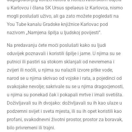
u Karlovcu i člana SK Ursus spelaeus iz Karlovca, nismo
mogli poslušati uživo, ali ga zato možete pogledati na
You Tube kanalu Gradske knjižnice Karlovac pod
nazivom „Namjena špilja u ljudskoj povijesti”.
Na predavanju ćete moći poslušati kako su ljudi
oduvijek poznavali i koristili špilje i jame. U njima su se
putnici ili pastiri sa stokom sklanjali od nevremena i
zvijeri ili noćili, u njima su nalazili izvore pitke vode,
narod se u njima skrivao od vojske i rata, a pojedinci od
svakojake nevolje; sakrivale su se u njima dragocjenosti,
u njima su ponekad čak i pokapali mrtve i imali svetišta.
Doživljavali su ih dvojako: doživljavali su ih kao ulaze u
podzemni svijet i sveta mjesta, ili su ih opet koristili kao
profani, svakodnevni životni prostor, prostor za boravak,
bilo privremeni ili trajni.