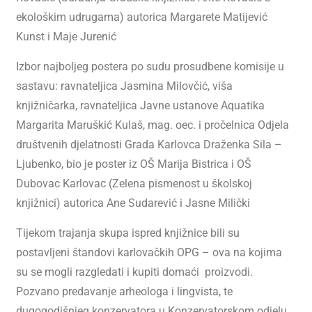
ekološkim udrugama) autorica Margarete Matijević
Kunst i Maje Jurenić
Izbor najboljeg postera po sudu prosudbene komisije u
sastavu: ravnateljica Jasmina Milovčić, viša
knjižničarka, ravnateljica Javne ustanove Aquatika
Margarita Maruškić Kulaš, mag. oec. i pročelnica Odjela
društvenih djelatnosti Grada Karlovca Draženka Sila –
Ljubenko, bio je poster iz OŠ Marija Bistrica i OŠ
Dubovac Karlovac (Zelena pismenost u školskoj
knjižnici) autorica Ane Sudarević i Jasne Milički
Tijekom trajanja skupa ispred knjižnice bili su
postavljeni štandovi karlovačkih OPG – ova na kojima
su se mogli razgledati i kupiti domaći proizvodi.
Pozvano predavanje arheologa i lingvista, te
dugogodišnjeg konzervatora u Konzervatorskom odjelu