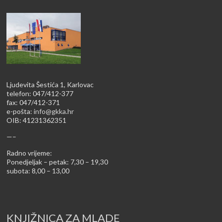
Ljudevita Šestića 1, Karlovac
telefon: 047/412-377
fax: 047/412-371
e-pošta:
info@gkka.hr
OIB: 41231362351
—–
Radno vrijeme:
Ponedjeljak – petak: 7,30 – 19,30
subota: 8,00 – 13,00
KNJIŽNICA ZA MLADE