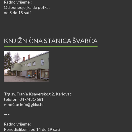
Radno vrijeme :
Od ponedjeljka do petka:
od 8 do 15 sati
KNJIŽNIČNA STANICA ŠVARČA
Trg sv. Franje Ksaverskog 2, Karlovac
telefon: 047/431-681
e-pošta:
info@gkka.hr
—–
Radno vrijeme:
Ponedjeljkom: od 14 do 19 sati