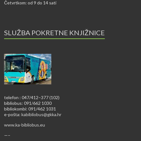
Četvrtkom: od 9 do 14 sati
SLUŽBA POKRETNE KNJIŽNICE
telefon : 047/412–377 (102)
bibliobus: 091/662 1030
bibliokombi: 091/462 1031
e-pošta:
kabibliobus@gkka.hr
www.ka-bibliobus.eu
—–