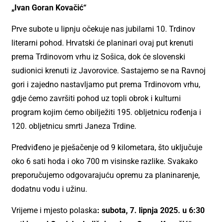
„Ivan Goran Kovačić“
Prve subote u lipnju očekuje nas jubilarni 10. Trdinov
literarni pohod. Hrvatski će planinari ovaj put krenuti
prema Trdinovom vrhu iz Sošica, dok će slovenski
sudionici krenuti iz Javorovice. Sastajemo se na Ravnoj
gori i zajedno nastavljamo put prema Trdinovom vrhu,
gdje ćemo završiti pohod uz topli obrok i kulturni
program kojim ćemo obilježiti 195. obljetnicu rođenja i
120. obljetnicu smrti Janeza Trdine.
Predviđeno je pješačenje od 9 kilometara, što uključuje
oko 6 sati hoda i oko 700 m visinske razlike. Svakako
preporučujemo odgovarajuću opremu za planinarenje,
dodatnu vodu i užinu.
Vrijeme i mjesto polaska
: subota, 7. lipnja 2025. u 6:30