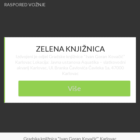
RASPORED VOŽNJE
ZELENA KNJIŽNICA
Izdvojeni je odjel Gradske knjižnice “Ivan Goran Kovačić”
Karlovac Lokacija: Javna ustanova Aquatika – slatkovodni
akvarij Karlovac, Ul. Branka Čavlovića Čavleka 1a, 47000
Karlovac
Više
Gradska knjižnica "Ivan Goran Kovačić" Karlovac