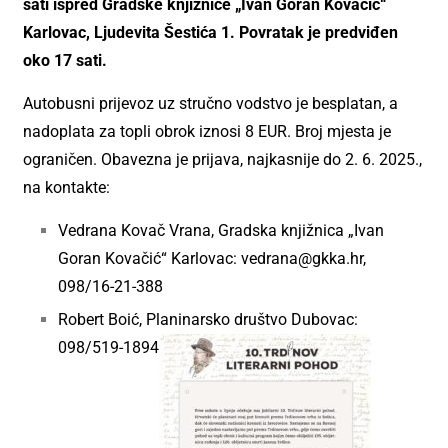
sati ispred Gradske knjižnice „Ivan Goran Kovačić“
Karlovac, Ljudevita Šestića 1. Povratak je predviđen
oko 17 sati.
Autobusni prijevoz uz stručno vodstvo je besplatan, a
nadoplata za topli obrok iznosi 8 EUR. Broj mjesta je
ograničen. Obavezna je prijava, najkasnije do 2. 6. 2025.,
na kontakte:
Vedrana Kovač Vrana, Gradska knjižnica „Ivan
Goran Kovačić“ Karlovac:
vedrana@gkka.hr
,
098/16-21-388
Robert Boić, Planinarsko društvo Dubovac:
098/519-1894