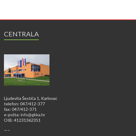
CENTRALA
Ljudevita Šestića 1, Karlovac
telefon: 047/412-377
fax: 047/412-371
e-pošta:
info@gkka.hr
OIB: 41231362351
—–