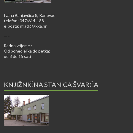
Ivana Banjavčića 8, Karlovac
telefon: 047/614-188
e-pošta:
mladi@gkka.hr
—–
Radno vrijeme :
Od ponedjeljka do petka:
od 8 do 15 sati
KNJIŽNIČNA STANICA ŠVARČA