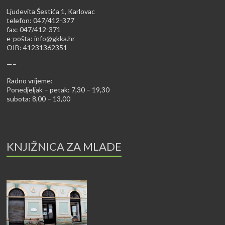
Ljudevita Šestića 1, Karlovac
telefon: 047/412-377
fax: 047/412-371
e-pošta:
info@gkka.hr
OIB: 41231362351
—–
Radno vrijeme:
Ponedjeljak – petak: 7,30 – 19,30
subota: 8,00 – 13,00
KNJIŽNICA ZA MLADE