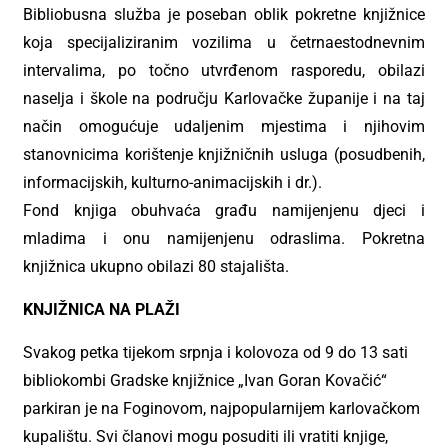
Bibliobusna služba je poseban oblik pokretne knjižnice
koja specijaliziranim vozilima u četrnaestodnevnim
intervalima, po točno utvrđenom rasporedu, obilazi
naselja i škole na području Karlovačke županije i na taj
način omogućuje udaljenim mjestima i njihovim
stanovnicima korištenje knjižničnih usluga (posudbenih,
informacijskih, kulturno-animacijskih i dr.).
Fond knjiga obuhvaća građu namijenjenu djeci i
mladima i onu namijenjenu odraslima.
Pokretna
knjižnica ukupno obilazi 80 stajališta.
KNJIŽNICA NA PLAŽI
Svakog petka tijekom srpnja i kolovoza od 9 do 13 sati
bibliokombi Gradske knjižnice „Ivan Goran Kovačić“
parkiran je na Foginovom, najpopularnijem karlovačkom
kupalištu. Svi članovi mogu posuditi ili vratiti knjige,