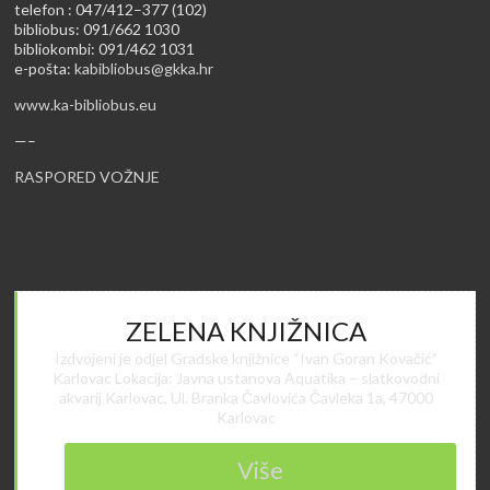
telefon : 047/412–377 (102)
bibliobus: 091/662 1030
bibliokombi: 091/462 1031
e-pošta:
kabibliobus@gkka.hr
www.ka-bibliobus.eu
—–
RASPORED VOŽNJE
ZELENA KNJIŽNICA
Izdvojeni je odjel Gradske knjižnice “Ivan Goran Kovačić”
Karlovac Lokacija: Javna ustanova Aquatika – slatkovodni
akvarij Karlovac, Ul. Branka Čavlovića Čavleka 1a, 47000
Karlovac
Više