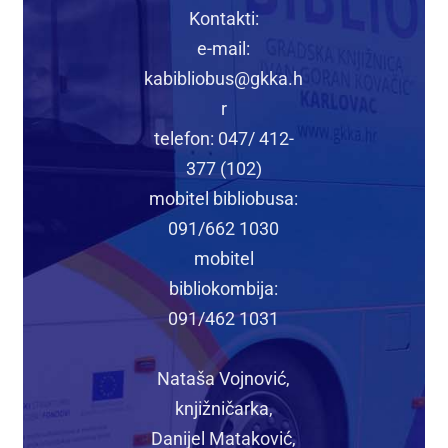
Kontakti:
e-mail:
kabibliobus@gkka.h
r
telefon: 047/ 412-
377 (102)
mobitel bibliobusa:
091/662 1030
mobitel
bibliokombija:
091/462 1031
Nataša Vojnović,
knjižničarka,
Danijel Mataković,