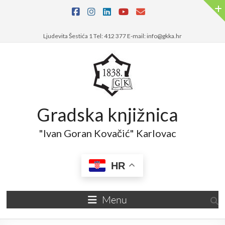
Skip
to
content
Ljudevita Šestića 1 Tel: 412 377 E-mail: info@gkka.hr
Gradska knjižnica
"Ivan Goran Kovačić" Karlovac
HR
Menu