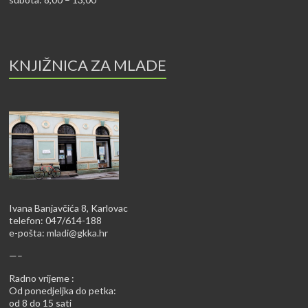
KNJIŽNICA ZA MLADE
Ivana Banjavčića 8, Karlovac
telefon: 047/614-188
e-pošta:
mladi@gkka.hr
—–
Radno vrijeme :
Od ponedjeljka do petka:
od 8 do 15 sati