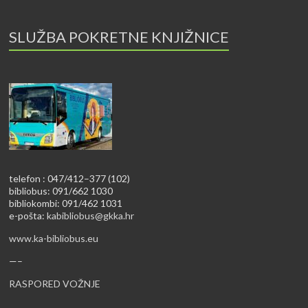
SLUŽBA POKRETNE KNJIŽNICE
telefon : 047/412–377 (102)
bibliobus: 091/662 1030
bibliokombi: 091/462 1031
e-pošta:
kabibliobus@gkka.hr
www.ka-bibliobus.eu
—–
RASPORED VOŽNJE