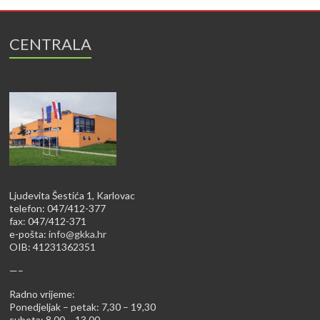
CENTRALA
Ljudevita Šestića 1, Karlovac
telefon: 047/412-377
fax: 047/412-371
e-pošta:
info@gkka.hr
OIB: 41231362351
—–
Radno vrijeme:
Ponedjeljak – petak: 7,30 – 19,30
subota: 8,00 – 13,00