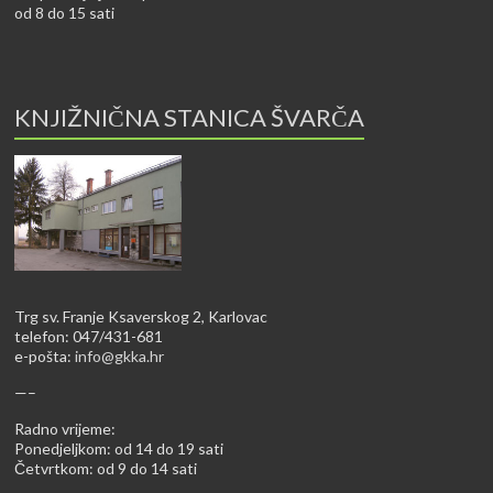
od 8 do 15 sati
KNJIŽNIČNA STANICA ŠVARČA
Trg sv. Franje Ksaverskog 2, Karlovac
telefon: 047/431-681
e-pošta:
info@gkka.hr
—–
Radno vrijeme:
Ponedjeljkom: od 14 do 19 sati
Četvrtkom: od 9 do 14 sati