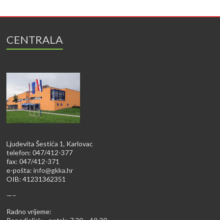
CENTRALA
Ljudevita Šestića 1, Karlovac
telefon: 047/412-377
fax: 047/412-371
e-pošta:
info@gkka.hr
OIB: 41231362351
—–
Radno vrijeme: