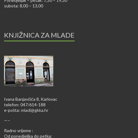
Ponedjeljak – petak: 7,30 – 19,30
subota: 8,00 – 13,00
KNJIŽNICA ZA MLADE
Ivana Banjavčića 8, Karlovac
telefon: 047/614-188
e-pošta:
mladi@gkka.hr
—–
Radno vrijeme :
Od ponedjeljka do petka: