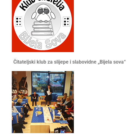
Čitateljski klub za slijepe i slabovidne „Bijela sova“