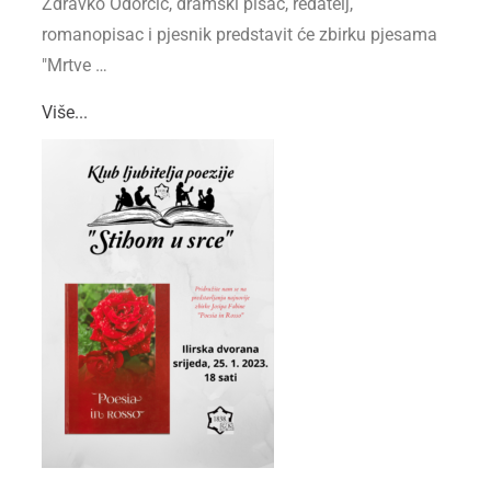
Zdravko Odorčić, dramski pisac, redatelj,
romanopisac i pjesnik predstavit će zbirku pjesama
"Mrtve …
Više...