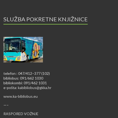
SLUŽBA POKRETNE KNJIŽNICE
telefon : 047/412–377 (102)
bibliobus: 091/662 1030
bibliokombi: 091/462 1031
e-pošta:
kabibliobus@gkka.hr
www.ka-bibliobus.eu
—–
RASPORED VOŽNJE