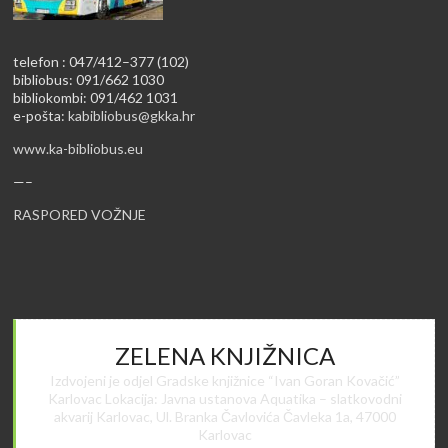
telefon : 047/412–377 (102)
bibliobus: 091/662 1030
bibliokombi: 091/462 1031
e-pošta:
kabibliobus@gkka.hr
www.ka-bibliobus.eu
—–
RASPORED VOŽNJE
ZELENA KNJIŽNICA
Izdvojeni je odjel Gradske knjižnice “Ivan Goran Kovačić”
Karlovac Lokacija: Javna ustanova Aquatika – slatkovodni
akvarij Karlovac, Ul. Branka Čavlovića Čavleka 1a, 47000
Karlovac