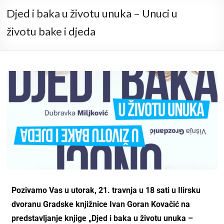
Djed i baka u životu unuka – Unuci u
životu bake i djeda
Poziva
mo
Vas u utorak, 21. travnja u 18 sati u Ilirsku
dvoranu Gradske knjižnice Ivan Goran Kovačić na
predstavljanje k
njig
e
„Djed i baka u životu unuka –