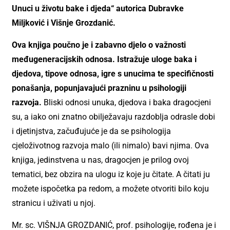
Unuci u životu bake i
djeda“ autorica Dubravke
Miljković i Višnje Grozdanić.
Ova knjiga
poučno je i zabavno djelo o važnosti
međugeneracijskih odnosa. Istražuje uloge baka i
djedova, tipove odnosa, igre s unucima te specifičnosti
ponašanja, popunjavajući prazninu u psihologiji
razvoja.
Bliski odnosi unuka, djedova i baka dragocjeni
su, a iako oni znatno obilježavaju razdoblja odrasle dobi
i djetinjstva, začuđujuće je da se psihologija
cjeloživotnog razvoja malo (ili nimalo) bavi njima. Ova
knjiga, jedinstvena u nas, dragocjen je prilog ovoj
tematici, bez obzira na ulogu iz koje ju čitate. A čitati ju
možete ispočetka pa redom, a možete otvoriti bilo koju
stranicu i uživati u njoj.
Mr. sc. VIŠNJA GROZDANIĆ, prof. psihologije, rođena je i