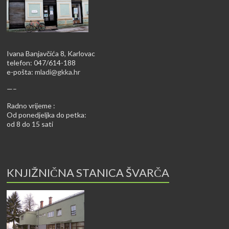
Ivana Banjavčića 8, Karlovac
telefon: 047/614-188
e-pošta:
mladi@gkka.hr
—–
Radno vrijeme :
Od ponedjeljka do petka:
od 8 do 15 sati
KNJIŽNIČNA STANICA ŠVARČA