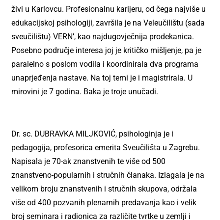
živi u Karlovcu. Profesionalnu karijeru, od čega najviše u
edukacijskoj psihologiji, završila je na Veleučilištu (sada
sveučilištu) VERN’, kao najdugovječnija prodekanica.
Posebno područje interesa joj je kritičko mišljenje, pa je
paralelno s poslom vodila i koordinirala dva programa
unaprjeđenja nastave. Na toj temi je i magistrirala. U
mirovini je 7 godina. Baka je troje unučadi.
Dr. sc. DUBRAVKA MILJKOVIĆ, psihologinja je i
pedagogija, profesorica emerita Sveučilišta u Zagrebu.
Napisala je 70-ak znanstvenih te više od 500
znanstveno-popularnih i stručnih članaka. Izlagala je na
velikom broju znanstvenih i stručnih skupova, održala
više od 400 pozvanih plenarnih predavanja kao i velik
broj seminara i radionica za različite tvrtke u zemlji i