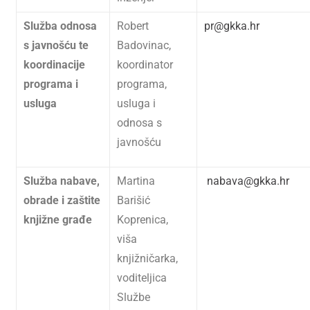
Služba odnosa
Robert
pr@gkka.hr
s javnošću te
Badovinac,
koordinacije
koordinator
programa i
programa,
usluga
usluga i
odnosa s
javnošću
Služba nabave,
Martina
nabava@gkka.hr
obrade i zaštite
Barišić
knjižne građe
Koprenica,
viša
knjižničarka,
voditeljica
Službe