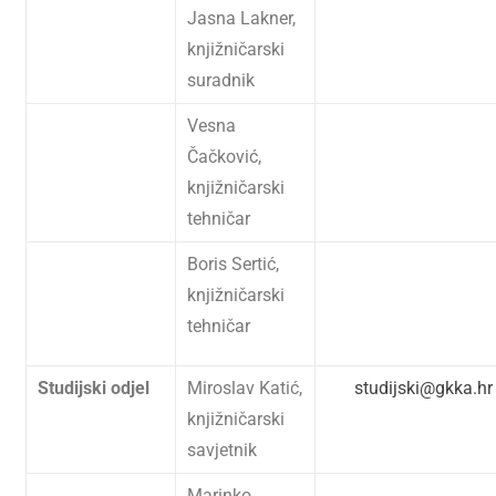
Jasna Lakner,
knjižničarski
suradnik
Vesna
Čačković,
knjižničarski
tehničar
Boris Sertić,
knjižničarski
tehničar
Studijski odjel
Miroslav Katić,
studijski@gkka.hr
knjižničarski
savjetnik
Marinko