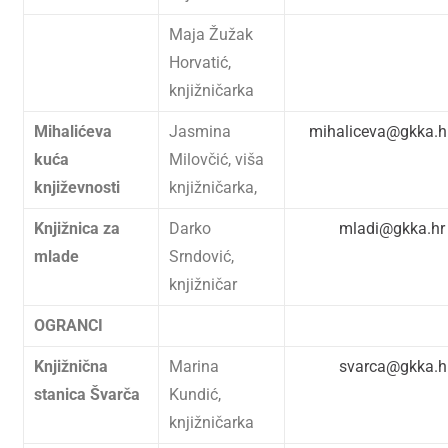
Maja Žužak
Horvatić,
knjižničarka
Mihalićeva
Jasmina
mihaliceva@gkka.
kuća
Milovčić, viša
književnosti
knjižničarka,
Knjižnica za
Darko
mladi@gkka.hr
mlade
Srndović,
knjižničar
OGRANCI
Knjižnična
Marina
svarca@gkka.h
stanica Švarča
Kundić,
knjižničarka