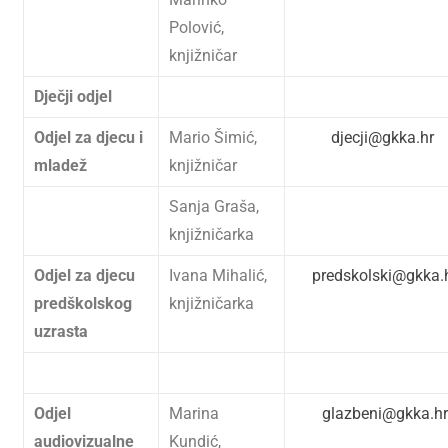
Polović,
knjižničar
Dječji odjel
Odjel za djecu i
Mario Šimić,
djecji@gkka.hr
mladež
knjižničar
Sanja Graša,
knjižničarka
Odjel za djecu
Ivana Mihalić,
predskolski@gkka.
predškolskog
knjižničarka
uzrasta
Odjel
Marina
glazbeni@gkka.hr
audiovizualne
Kundić,