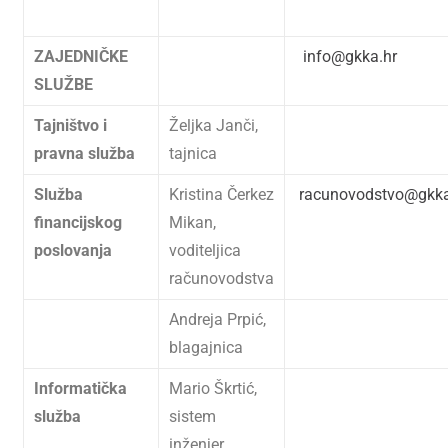
ZAJEDNIČKE
info@gkka.hr
SLUŽBE
Tajništvo i
Željka Janči,
pravna služba
tajnica
Služba
Kristina Čerkez
racunovodstvo@gkka
financijskog
Mikan,
poslovanja
voditeljica
računovodstva
Andreja Prpić,
blagajnica
Informatička
Mario Škrtić,
služba
sistem
inženjer