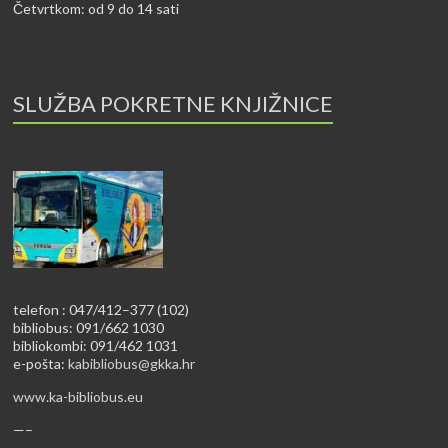
Četvrtkom: od 9 do 14 sati
SLUŽBA POKRETNE KNJIŽNICE
telefon : 047/412–377 (102)
bibliobus: 091/662 1030
bibliokombi: 091/462 1031
e-pošta:
kabibliobus@gkka.hr
www.ka-bibliobus.eu
—–