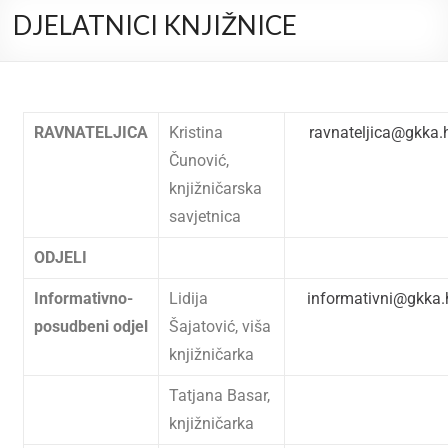
DJELATNICI KNJIŽNICE
RAVNATELJICA
Kristina
ravnateljica@gkka.
Čunović,
knjižničarska
savjetnica
ODJELI
Informativno-
Lidija
informativni@gkka.
posudbeni odjel
Šajatović, viša
knjižničarka
Tatjana Basar,
knjižničarka