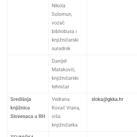
Nikola
Solomun,
vozač
bibliobusa i
knjižničarski
suradnik
Danijel
Mataković,
knjižničarski
tehničar
Središnja
Vedrana
sloka@gkka.hr
knjižnica
Kovač Vrana,
Slovenaca u RH
viša
knjižničarka