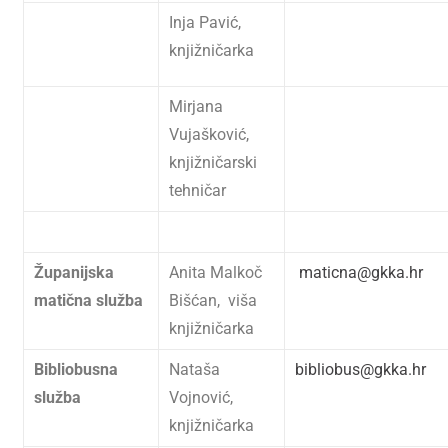
Inja Pavić,
knjižničarka
Mirjana
Vujašković,
knjižničarski
tehničar
Županijska
Anita Malkoč
maticna@gkka.hr
matična služba
Bišćan, viša
knjižničarka
Bibliobusna
Nataša
bibliobus@gkka.hr
služba
Vojnović,
knjižničarka