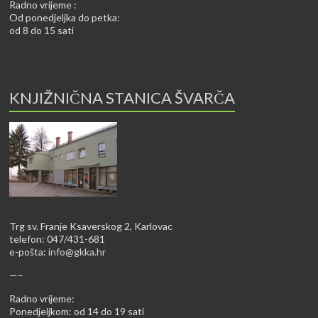
Radno vrijeme :
Od ponedjeljka do petka:
od 8 do 15 sati
KNJIŽNIČNA STANICA ŠVARČA
Trg sv. Franje Ksaverskog 2, Karlovac
telefon: 047/431-681
e-pošta:
info@gkka.hr
—–
Radno vrijeme:
Ponedjeljkom: od 14 do 19 sati