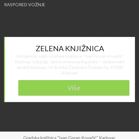
RASPORED VOŽNJE
ZELENA KNJIŽNICA
Izdvojeni je odjel Gradske knjižnice “Ivan Goran Kovačić”
Karlovac Lokacija: Javna ustanova Aquatika – slatkovodni
akvarij Karlovac, Ul. Branka Čavlovića Čavleka 1a, 47000
Karlovac
Više
Gradska knjižnica "Ivan Goran Kovačić" Karlovac