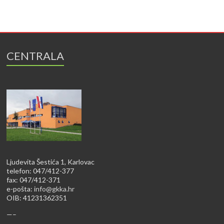
CENTRALA
Ljudevita Šestića 1, Karlovac
telefon: 047/412-377
fax: 047/412-371
e-pošta:
info@gkka.hr
OIB: 41231362351
—–