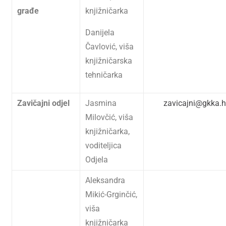
građe
knjižničarka
Danijela
Čavlović, viša
knjižničarska
tehničarka
Zavičajni odjel
Jasmina
zavicajni@gkka.h
Milovčić, viša
knjižničarka,
voditeljica
Odjela
Aleksandra
Mikić-Grginčić,
viša
knjižničarka