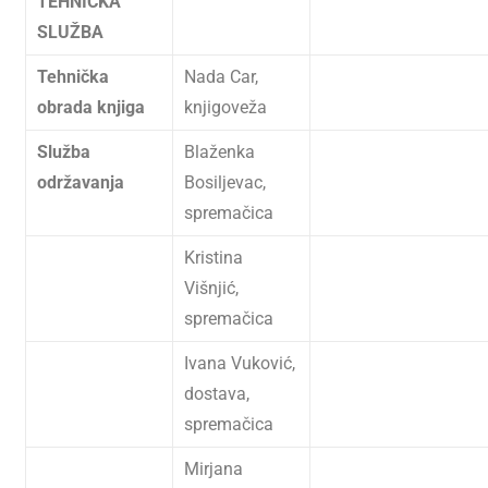
TEHNIČKA
SLUŽBA
Tehnička
Nada Car,
obrada knjiga
knjigoveža
Služba
Blaženka
održavanja
Bosiljevac,
spremačica
Kristina
Višnjić,
spremačica
Ivana Vuković,
dostava,
spremačica
Mirjana