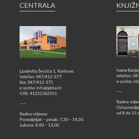
CENTRALA
KNJIŽ
Ivana Banja
Ljudevita Šestića 1, Karlovac
telefon: 0
telefon: 047/412-377
e-pošta:
ml
fax: 047/412-371
e-pošta:
info@gkka.hr
—–
OIB: 41231362351
Radno vrije
—–
Od ponedjel
od 8 do 15 s
Radno vrijeme:
Ponedjeljak – petak: 7,30 – 19,30
subota: 8,00 – 13,00