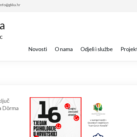
 info@gkka.hr
ca
c
Novosti
O nama
Odjeli i službe
Projekt
ljuč
na Dörma