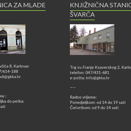
NICA ZA MLADE
KNJIŽNIČNA STANI
ŠVARČA
včića 8, Karlovac
Trg sv. Franje Ksaverskog 2, Karl
47/614-188
telefon: 047/431-681
adi@gkka.hr
e-pošta:
info@gkka.hr
—–
me :
Radno vrijeme:
jka do petka:
Ponedjeljkom: od 14 do 19 sati
ati
Četvrtkom: od 9 do 14 sati