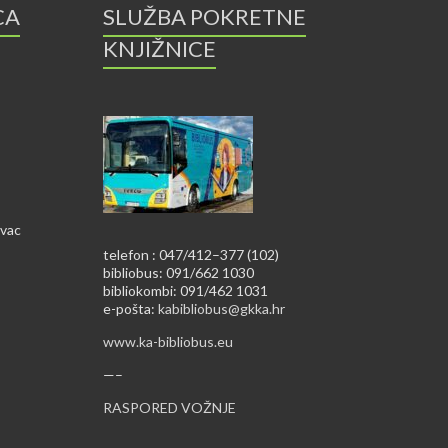
CA
SLUŽBA POKRETNE
KNJIŽNICE
ovac
telefon : 047/412–377 (102)
bibliobus: 091/662 1030
bibliokombi: 091/462 1031
e-pošta:
kabibliobus@gkka.hr
www.ka-bibliobus.eu
—–
RASPORED VOŽNJE