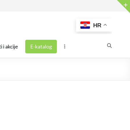
HR
i i akcije
E-katalog