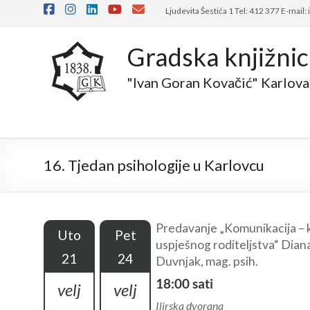
Skip
Ljudevita Šestića 1 Tel: 412 377 E-mail:
to
content
Gradska knjižni
"Ivan Goran Kovačić" Karlova
16. Tjedan psihologije u Karlovcu
Predavanje „Komunikacija – k
Uto
Pet
uspješnog roditeljstva“ Dia
21
24
Duvnjak, mag. psih.
18:00 sati
velj
velj
Ilirska dvorana