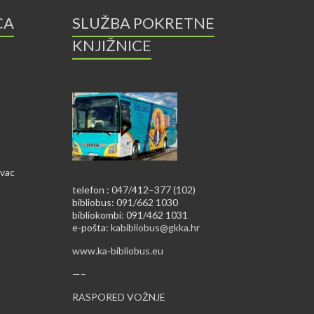
CA
SLUŽBA POKRETNE
KNJIŽNICE
ovac
telefon : 047/412–377 (102)
bibliobus: 091/662 1030
bibliokombi: 091/462 1031
e-pošta:
kabibliobus@gkka.hr
www.ka-bibliobus.eu
—–
RASPORED VOŽNJE