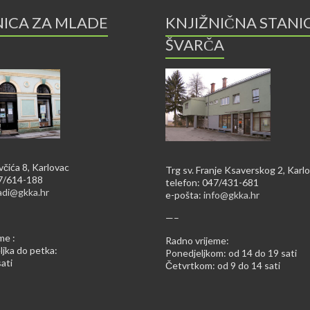
NICA ZA MLADE
KNJIŽNIČNA STANI
ŠVARČA
včića 8, Karlovac
Trg sv. Franje Ksaverskog 2, Karl
47/614-188
telefon: 047/431-681
adi@gkka.hr
e-pošta:
info@gkka.hr
—–
me :
Radno vrijeme:
jka do petka:
Ponedjeljkom: od 14 do 19 sati
ati
Četvrtkom: od 9 do 14 sati