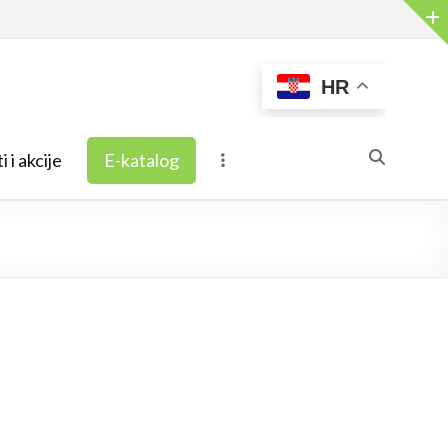
HR
i i akcije
E-katalog