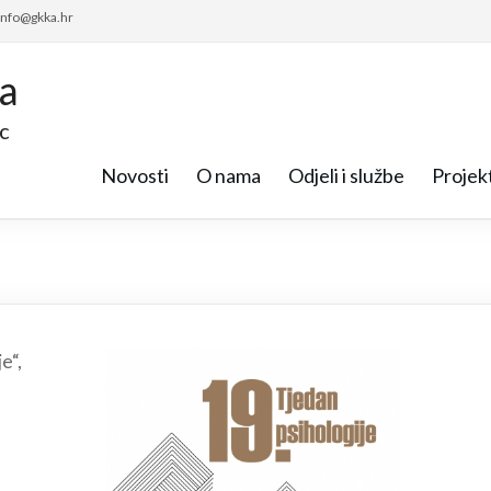
 info@gkka.hr
ca
c
Novosti
O nama
Odjeli i službe
Projekt
e“,