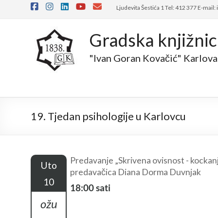
Skip
Ljudevita Šestića 1 Tel: 412 377 E-mail:
to
content
Gradska knjižni
"Ivan Goran Kovačić" Karlova
19. Tjedan psihologije u Karlovcu
Predavanje „Skrivena ovisnost - kockanj
Uto
predavačica Diana Dorma Duvnjak
10
18:00 sati
ožu