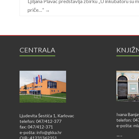
Ljiljana Plavac predstavlja zbirku „U inkubatoru su m
priče…“
→
CENTRALA
KNJIŽ
Ivana Banja
Ljudevita Šestića 1, Karlovac
telefon: 0
telefon: 047/412-377
e-pošta:
ml
fax: 047/412-371
e-pošta:
info@gkka.hr
—–
OIB: 41231362351