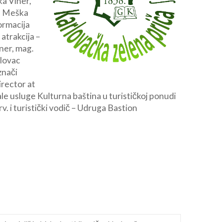
ka Viher,
ra Meška
ormacija
atrakcija –
zner, mag.
arlovac
znači
irector at
e usluge Kulturna baština u turističkoj ponudi
rv. i turistički vodič – Udruga Bastion