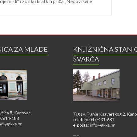
oje misli“ i zbirku kratkih priča „Nedovršene
NICA ZA MLADE
KNJIŽNIČNA STANI
ŠVARČA
včića 8, Karlovac
Trg sv. Franje Ksaverskog 2, Karl
47/614-188
telefon: 047/431-681
adi@gkka.hr
e-pošta:
info@gkka.hr
—–