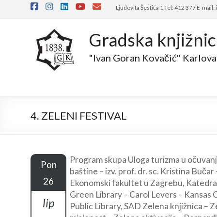
Skip
Ljudevita Šestića 1 Tel: 412 377 E-mail:
to
content
Gradska knjižni
"Ivan Goran Kovačić" Karlova
4. ZELENI FESTIVAL
Program skupa Uloga turizma u očuvanj
Pon
baštine – izv. prof. dr. sc. Kristina Bučar 
26
Ekonomski fakultet u Zagrebu, Katedra
Green Library – Carol Levers – Kansas 
lip
Public Library, SAD Zelena knjižnica – 