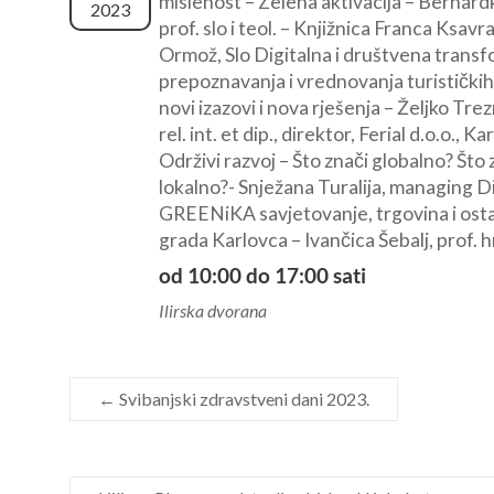
mislenost – Zelena aktivacija – Bernard
2023
prof. slo i teol. – Knjižnica Franca Ksav
Ormož, Slo Digitalna i društvena transf
prepoznavanja i vrednovanja turističkih 
novi izazovi i nova rješenja – Željko Tre
rel. int. et dip., direktor, Ferial d.o.o., K
Održivi razvoj – Što znači globalno? Što 
lokalno?- Snježana Turalija, managing D
GREENiKA savjetovanje, trgovina i ostal
grada Karlovca – Ivančica Šebalj, prof. h
od 10:00 do 17:00 sati
Ilirska dvorana
←
Svibanjski zdravstveni dani 2023.