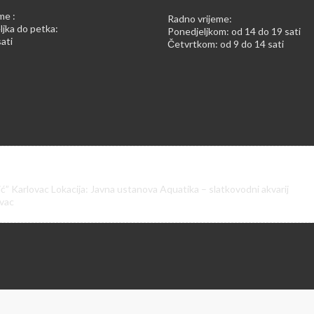
me :
Radno vrijeme:
jka do petka:
Ponedjeljkom: od 14 do 19 sati
ati
Četvrtkom: od 9 do 14 sati
ić” Karlovac Lokacija: Javna ustanova Aquatika – slatkovodni akvarij
ovac