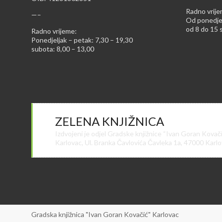
Radno vrije
—–
Od ponedjel
od 8 do 15 s
Radno vrijeme:
Ponedjeljak – petak: 7,30 – 19,30
subota: 8,00 – 13,00
ZELENA KNJIŽNICA
Izdvojeni je odjel Gradske knjižnice “Ivan Goran Kovač
Karlovac, Ul. Branka Čavlovića Čavleka 1a, 47000 Karl
Gradska knjižnica "Ivan Goran Kovačić" Karlovac