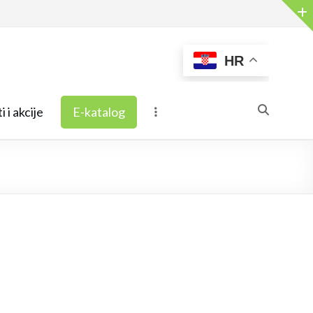
HR
i i akcije
E-katalog