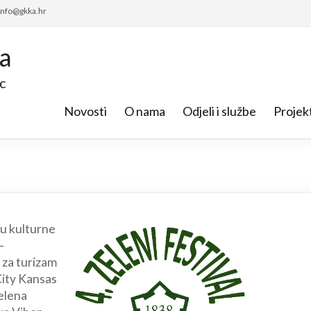
 info@gkka.hr
ca
c
Novosti
O nama
Odjeli i službe
Projekt
u kulturne
–
 za turizam
City Kansas
Zelena