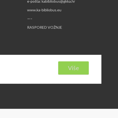
e-pošta:
kabibliobus@gkka.hr
www.ka-bibliobus.eu
—–
RASPORED VOŽNJE
Više