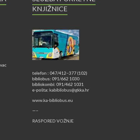
KNJIŽNICE
ovac
telefon : 047/412–377 (102)
bibliobus: 091/662 1030
bibliokombi: 091/462 1031
e-pošta:
kabibliobus@gkka.hr
www.ka-bibliobus.eu
—–
RASPORED VOŽNJE