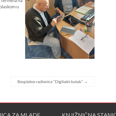
o termina na
dolaskom u
Besplatne radionice “Digitalni kutak”
→
NICA ZA MLADE
KNJIŽNIČNA STANI