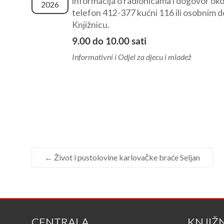
informacija o radionicama i dogovor ok
2026
telefon 412-377 kućni 116 ili osobnim 
Knjižnicu.
9.00 do 10.00 sati
Informativni i Odjel za djecu i mladež
←
Život i pustolovine karlovačke braće Seljan
CENTRALA
KNJIŽ