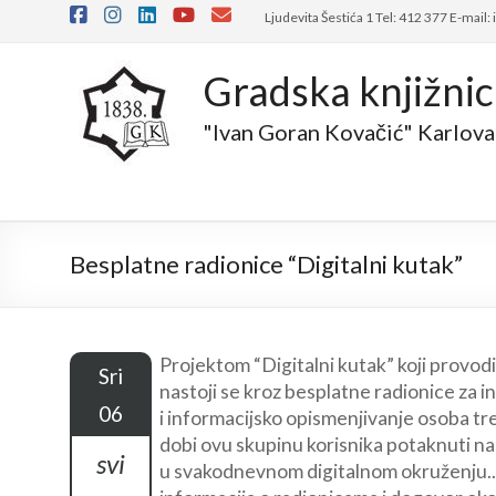
Skip
Ljudevita Šestića 1 Tel: 412 377 E-mail:
to
content
Gradska knjižni
"Ivan Goran Kovačić" Karlova
Besplatne radionice “Digitalni kutak”
Projektom “Digitalni kutak” koji provodi
Sri
nastoji se kroz besplatne radionice za 
06
i informacijsko opismenjivanje osoba tr
dobi ovu skupinu korisnika potaknuti na
svi
u svakodnevnom digitalnom okruženju..