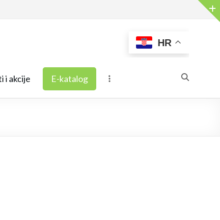
HR
i i akcije
E-katalog