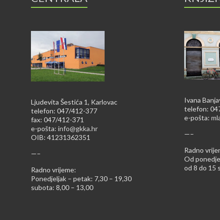
Ivana Banja
Ljudevita Šestića 1, Karlovac
telefon: 0
telefon: 047/412-377
e-pošta:
ml
fax: 047/412-371
e-pošta:
info@gkka.hr
—–
OIB: 41231362351
Radno vrije
—–
Od ponedjel
od 8 do 15 s
Radno vrijeme:
Ponedjeljak – petak: 7,30 – 19,30
subota: 8,00 – 13,00