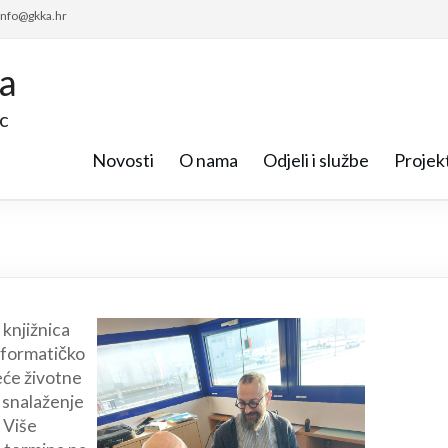
 info@gkka.hr
ca
c
Novosti
O nama
Odjeli i službe
Projekt
 knjižnica
informatičko
eće životne
 snalaženje
 Više