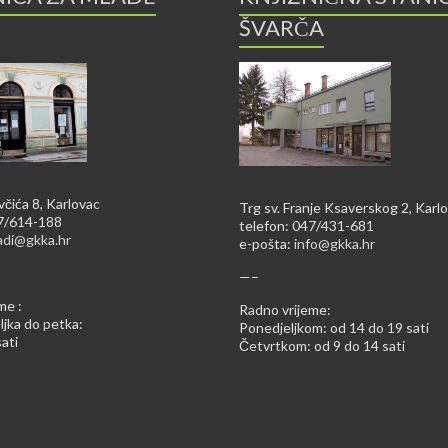
ŠVARČA
včića 8, Karlovac
Trg sv. Franje Ksaverskog 2, Karl
47/614-188
telefon: 047/431-681
adi@gkka.hr
e-pošta:
info@gkka.hr
—–
me :
Radno vrijeme:
jka do petka:
Ponedjeljkom: od 14 do 19 sati
ati
Četvrtkom: od 9 do 14 sati