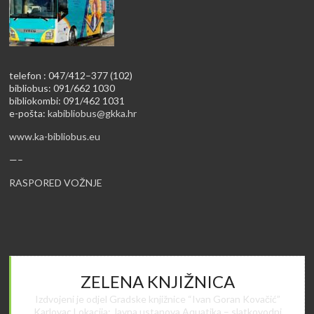
telefon : 047/412–377 (102)
bibliobus: 091/662 1030
bibliokombi: 091/462 1031
e-pošta:
kabibliobus@gkka.hr
www.ka-bibliobus.eu
—–
RASPORED VOŽNJE
ZELENA KNJIŽNICA
Izdvojeni je odjel Gradske knjižnice “Ivan Goran Kovačić”
Karlovac Lokacija: Javna ustanova Aquatika – slatkovodni