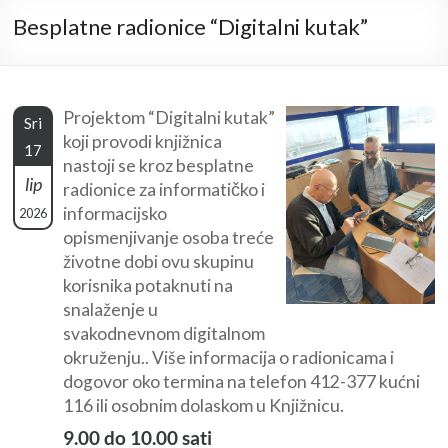
Besplatne radionice “Digitalni kutak”
Projektom “Digitalni kutak”
Sri
koji provodi knjižnica
17
nastoji se kroz besplatne
lip
radionice za informatičko i
informacijsko
2026
opismenjivanje osoba treće
životne dobi ovu skupinu
korisnika potaknuti na
snalaženje u
svakodnevnom digitalnom
okruženju.. Više informacija o radionicama i
dogovor oko termina na telefon 412-377 kućni
116 ili osobnim dolaskom u Knjižnicu.
9.00 do 10.00 sati