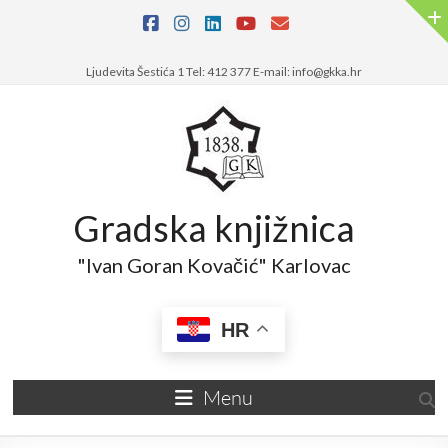
Skip
to
content
Ljudevita Šestića 1 Tel: 412 377 E-mail: info@gkka.hr
Gradska knjižnica
"Ivan Goran Kovačić" Karlovac
HR
Menu