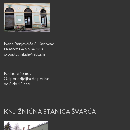
Ivana Banjavčića 8, Karlovac
telefon: 047/614-188
e-pošta:
mladi@gkka.hr
—–
Radno vrijeme :
Od ponedjeljka do petka:
od 8 do 15 sati
KNJIŽNIČNA STANICA ŠVARČA