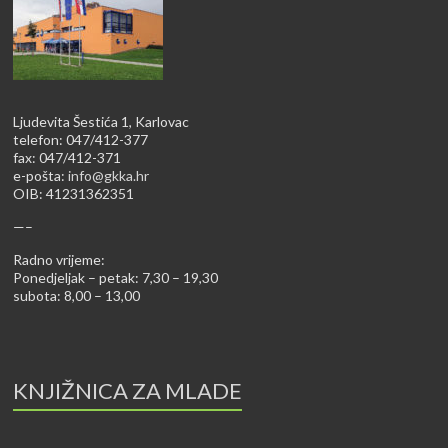
Ljudevita Šestića 1, Karlovac
telefon: 047/412-377
fax: 047/412-371
e-pošta:
info@gkka.hr
OIB: 41231362351
—–
Radno vrijeme:
Ponedjeljak – petak: 7,30 – 19,30
subota: 8,00 – 13,00
KNJIŽNICA ZA MLADE