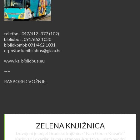
telefon : 047/412–377 (102)
bibliobus: 091/662 1030
bibliokombi: 091/462 1031
e-pošta:
kabibliobus@gkka.hr
www.ka-bibliobus.eu
—–
RASPORED VOŽNJE
ZELENA KNJIŽNICA
Izdvojeni je odjel Gradske knjižnice “Ivan Goran Kovačić”
Karlovac Lokacija: Javna ustanova Aquatika – slatkovodni