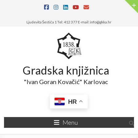
Skip
to
content
Ljudevita Šestića 1 Tel: 412 377 E-mail: info@gkka.hr
Gradska knjižnica
"Ivan Goran Kovačić" Karlovac
HR
Menu