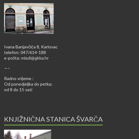
Ivana Banjavčića 8, Karlovac
telefon: 047/614-188
e-pošta:
mladi@gkka.hr
—–
Radno vrijeme :
Od ponedjeljka do petka:
od 8 do 15 sati
KNJIŽNIČNA STANICA ŠVARČA