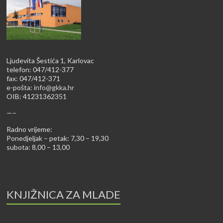
Ljudevita Šestića 1, Karlovac
telefon: 047/412-377
fax: 047/412-371
e-pošta:
info@gkka.hr
OIB: 41231362351
—–
Radno vrijeme:
Ponedjeljak – petak: 7,30 – 19,30
subota: 8,00 – 13,00
KNJIŽNICA ZA MLADE