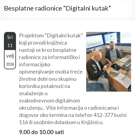
Besplatne radionice “Digitalni kutak”
Projektom “Digitalni kutak”
Sri
koji provodi knjižnica
11
nastoji se kroz besplatne
velj
radionice za informatičko i
informacijsko
2026
opismenjivanje osoba treće
životne dobi ovu skupinu
korisnika potaknuti na
snalaženje u
svakodnevnom digitalnom
okruženju.. Više informacija o radionicama i
dogovor oko termina na telefon 412-377 kućni
116 ili osobnim dolaskom u Knjižnicu.
9.00 do 10.00 sati