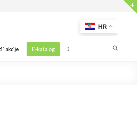
HR
i i akcije
E-katalog