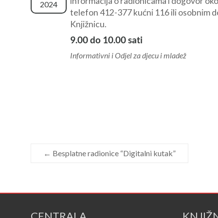
informacija o radionicama i dogovor ok
2024
telefon 412-377 kućni 116 ili osobnim 
Knjižnicu.
9.00 do 10.00 sati
Informativni i Odjel za djecu i mladež
←
Besplatne radionice “Digitalni kutak”
CENTRALA
KNJIŽ