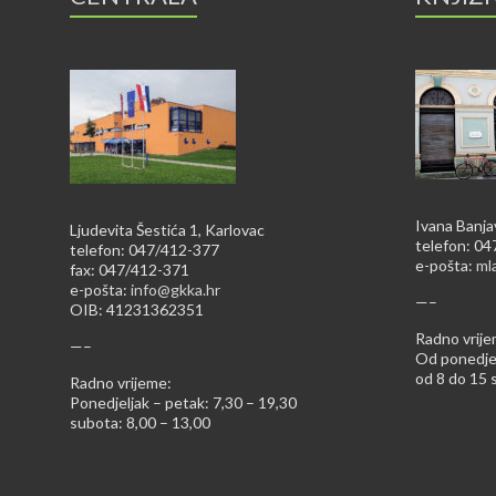
Ivana Banja
Ljudevita Šestića 1, Karlovac
telefon: 0
telefon: 047/412-377
e-pošta:
ml
fax: 047/412-371
e-pošta:
info@gkka.hr
—–
OIB: 41231362351
Radno vrije
—–
Od ponedjel
od 8 do 15 s
Radno vrijeme:
Ponedjeljak – petak: 7,30 – 19,30
subota: 8,00 – 13,00