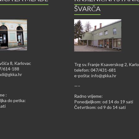
ŠVARČA
včića 8, Karlovac
Trg sv. Franje Ksaverskog 2, Karl
47/614-188
telefon: 047/431-681
adi@gkka.hr
e-pošta:
info@gkka.hr
—–
me :
Radno vrijeme:
jka do petka:
Ponedjeljkom: od 14 do 19 sati
ati
Četvrtkom: od 9 do 14 sati