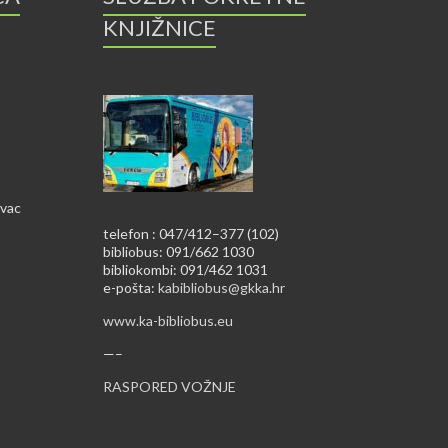
KNJIŽNICE
ovac
telefon : 047/412–377 (102)
bibliobus: 091/662 1030
bibliokombi: 091/462 1031
e-pošta:
kabibliobus@gkka.hr
www.ka-bibliobus.eu
—–
RASPORED VOŽNJE