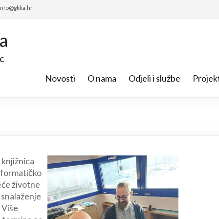
 info@gkka.hr
ca
c
Novosti
O nama
Odjeli i službe
Projekt
 knjižnica
informatičko
eće životne
 snalaženje
 Više