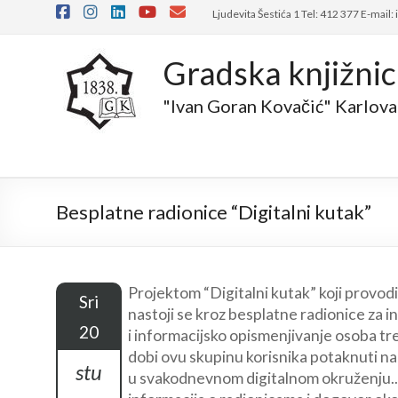
Skip
Ljudevita Šestića 1 Tel: 412 377 E-mail:
to
content
Gradska knjižni
"Ivan Goran Kovačić" Karlova
Besplatne radionice “Digitalni kutak”
Projektom “Digitalni kutak” koji provodi
Sri
nastoji se kroz besplatne radionice za 
20
i informacijsko opismenjivanje osoba tr
dobi ovu skupinu korisnika potaknuti na
stu
u svakodnevnom digitalnom okruženju..