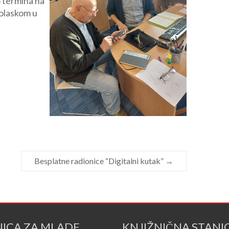
o termina na
dolaskom u
Besplatne radionice “Digitalni kutak”
→
NICA ZA MLADE
KNJIŽNIČNA STANI