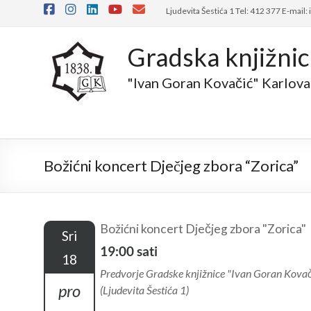
Skip
Ljudevita Šestića 1 Tel: 412 377 E-mail:
to
content
Gradska knjižni
"Ivan Goran Kovačić" Karlova
Božićni koncert Dječjeg zbora “Zorica”
Božićni koncert Dječjeg zbora "Zorica"
Sri
19:00 sati
18
Predvorje Gradske knjižnice "Ivan Goran Kova
pro
(Ljudevita Šestića 1)