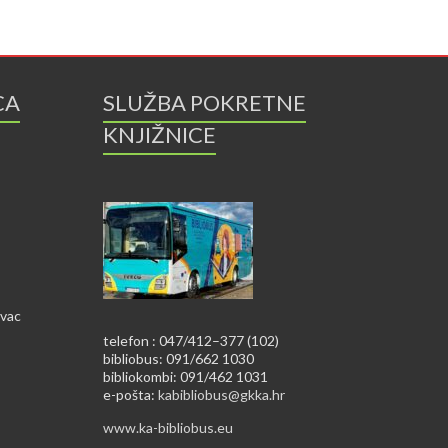
CA
SLUŽBA POKRETNE
KNJIŽNICE
ovac
telefon : 047/412–377 (102)
bibliobus: 091/662 1030
bibliokombi: 091/462 1031
e-pošta:
kabibliobus@gkka.hr
www.ka-bibliobus.eu