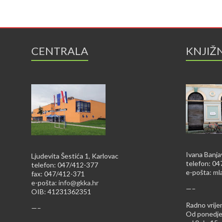
CENTRALA
KNJIŽ
Ivana Banja
Ljudevita Šestića 1, Karlovac
telefon: 0
telefon: 047/412-377
e-pošta:
ml
fax: 047/412-371
e-pošta:
info@gkka.hr
—–
OIB: 41231362351
Radno vrije
—–
Od ponedjel