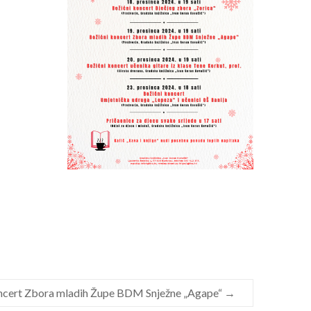
oncert Zbora mladih Župe BDM Snježne „Agape“
→