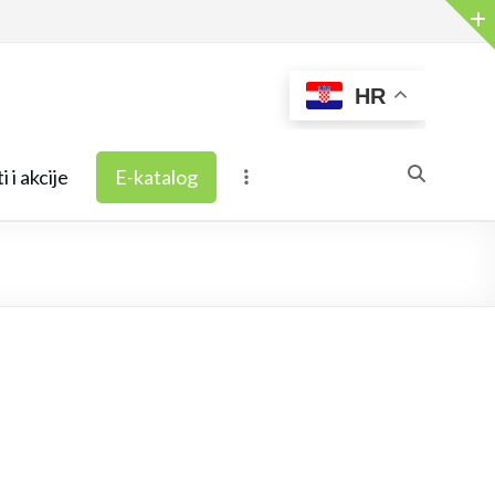
HR
i i akcije
E-katalog