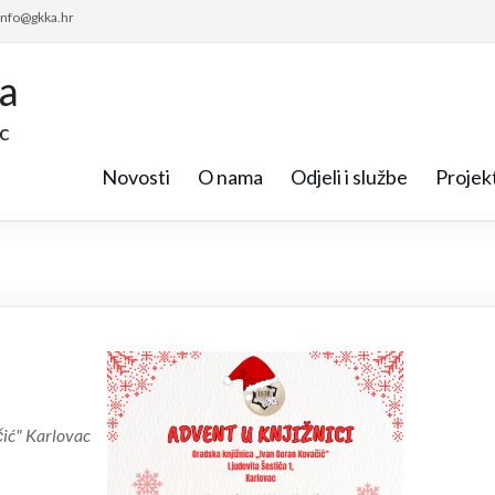
 info@gkka.hr
ca
c
Novosti
O nama
Odjeli i službe
Projekt
čić" Karlovac