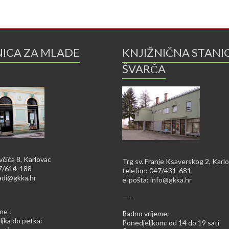
NICA ZA MLADE
KNJIŽNIČNA STANI
ŠVARČA
včića 8, Karlovac
Trg sv. Franje Ksaverskog 2, Karl
47/614-188
telefon: 047/431-681
adi@gkka.hr
e-pošta:
info@gkka.hr
—–
me :
Radno vrijeme:
jka do petka:
Ponedjeljkom: od 14 do 19 sati