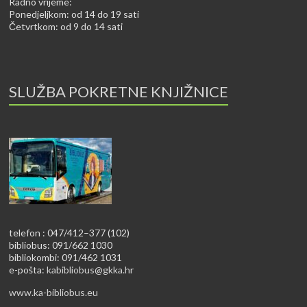
Radno vrijeme:
Ponedjeljkom: od 14 do 19 sati
Četvrtkom: od 9 do 14 sati
SLUŽBA POKRETNE KNJIŽNICE
telefon : 047/412–377 (102)
bibliobus: 091/662 1030
bibliokombi: 091/462 1031
e-pošta:
kabibliobus@gkka.hr
www.ka-bibliobus.eu