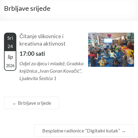
Brbljave srijede
Čitanje slikovnice i
Sri
kreativna aktivnost
24
17:00 sati
lip
Odjel za djecu i mladež, Gradska
2026
knjižnica „Ivan Goran Kovačić”,
Ljudevita Šestića 1
←
Brbljave srijede
Besplatne radionice “Digitalni kutak”
→