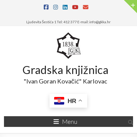
Skip
to
content
Ljudevita Šestića 1 Tel: 412 377 E-mail: info@gkka.hr
Gradska knjižnica
"Ivan Goran Kovačić" Karlovac
HR
Menu