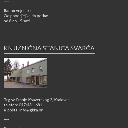
—–
Radno vrijeme :
Od ponedjeljka do petka:
od 8 do 15 sati
KNJIŽNIČNA STANICA ŠVARČA
Trg sv. Franje Ksaverskog 2, Karlovac
telefon: 047/431-681
e-pošta:
info@gkka.hr
—–