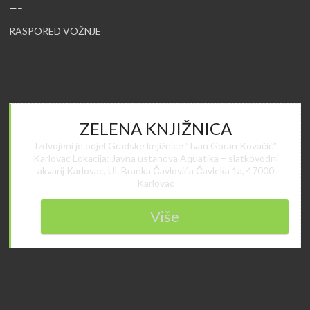
—–
RASPORED VOŽNJE
ZELENA KNJIŽNICA
Izdvojeni je odjel Gradske knjižnice “Ivan Goran Kovačić”
Karlovac Lokacija: Javna ustanova Aquatika – slatkovodni
akvarij Karlovac, Ul. Branka Čavlovića Čavleka 1a, 47000
Karlovac
Više