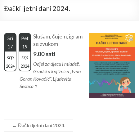
Đački ljetni dani 2024.
Slušam, čujem, igram
Sri
Pet
se zvukom
17
19
9.00 sati
srp
srp
Odjel za djecu i mladež,
2024
2024
Gradska knjižnica „Ivan
Goran Kovačić”, Ljudevita
Šestića 1
←
Đački ljetni dani 2024.