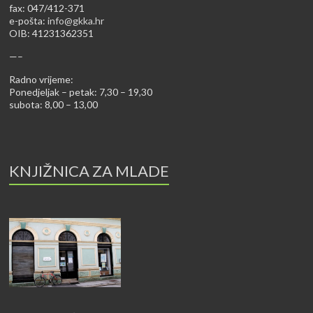
fax: 047/412-371
e-pošta:
info@gkka.hr
OIB: 41231362351
—–
Radno vrijeme:
Ponedjeljak – petak: 7,30 – 19,30
subota: 8,00 – 13,00
KNJIŽNICA ZA MLADE