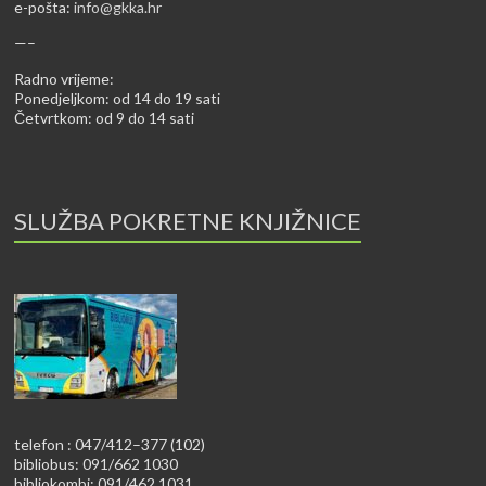
e-pošta:
info@gkka.hr
—–
Radno vrijeme:
Ponedjeljkom: od 14 do 19 sati
Četvrtkom: od 9 do 14 sati
SLUŽBA POKRETNE KNJIŽNICE
telefon : 047/412–377 (102)
bibliobus: 091/662 1030
bibliokombi: 091/462 1031