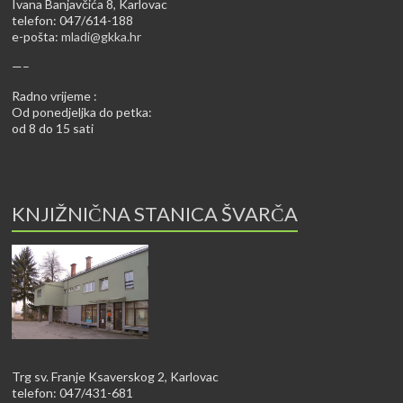
Ivana Banjavčića 8, Karlovac
telefon: 047/614-188
e-pošta:
mladi@gkka.hr
—–
Radno vrijeme :
Od ponedjeljka do petka:
od 8 do 15 sati
KNJIŽNIČNA STANICA ŠVARČA
Trg sv. Franje Ksaverskog 2, Karlovac
telefon: 047/431-681