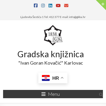
Skip
to
content
Ljudevita Šestića 1 Tel: 412 377 E-mail: info@gkka.hr
Gradska knjižnica
"Ivan Goran Kovačić" Karlovac
HR
Menu