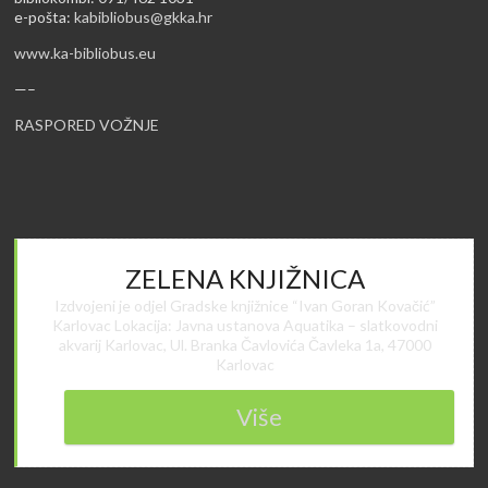
e-pošta:
kabibliobus@gkka.hr
www.ka-bibliobus.eu
—–
RASPORED VOŽNJE
ZELENA KNJIŽNICA
Izdvojeni je odjel Gradske knjižnice “Ivan Goran Kovačić”
Karlovac Lokacija: Javna ustanova Aquatika – slatkovodni
akvarij Karlovac, Ul. Branka Čavlovića Čavleka 1a, 47000
Karlovac
Više