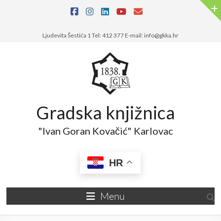
Skip
to
content
Ljudevita Šestića 1 Tel: 412 377 E-mail: info@gkka.hr
Gradska knjižnica
"Ivan Goran Kovačić" Karlovac
HR
Menu