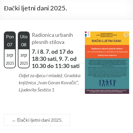
Đački ljetni dani 2025.
Radionica urbanih
Pon
Uto
plesnih stilova
07
08
7. i 8. 7. od 17 do
srp
srp
18:30 sati, 9. 7. od
2025
2025
10.30 do 11:30 sati
Odjel za djecu i mladež, Gradska
knjižnica „Ivan Goran Kovačić”,
Ljudevita Šestića 1
←
Đački ljetni dani 2025.