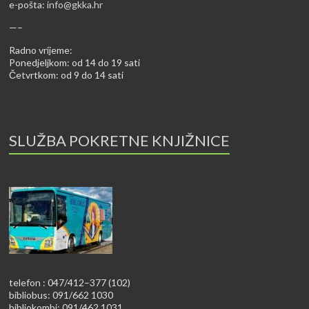
e-pošta:
info@gkka.hr
—–
Radno vrijeme:
Ponedjeljkom: od 14 do 19 sati
Četvrtkom: od 9 do 14 sati
SLUŽBA POKRETNE KNJIŽNICE
telefon : 047/412–377 (102)
bibliobus: 091/662 1030
bibliokombi: 091/462 1031