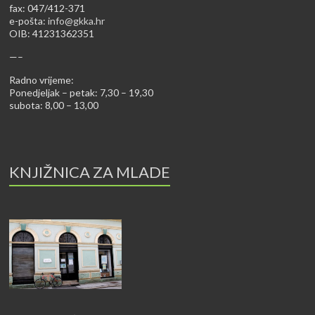
fax: 047/412-371
e-pošta:
info@gkka.hr
OIB: 41231362351
—–
Radno vrijeme:
Ponedjeljak – petak: 7,30 – 19,30
subota: 8,00 – 13,00
KNJIŽNICA ZA MLADE