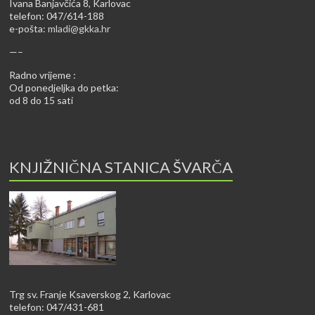
Ivana Banjavčića 8, Karlovac
telefon: 047/614-188
e-pošta:
mladi@gkka.hr
—–
Radno vrijeme :
Od ponedjeljka do petka:
od 8 do 15 sati
KNJIŽNIČNA STANICA ŠVARČA
Trg sv. Franje Ksaverskog 2, Karlovac
telefon: 047/431-681