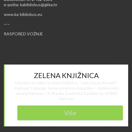
e-pošta:
kabibliobus@gkka.hr
www.ka-bibliobus.eu
—–
RASPORED VOŽNJE
ZELENA KNJIŽNICA
Izdvojeni je odjel Gradske knjižnice “Ivan Goran Kovačić”
Karlovac Lokacija: Javna ustanova Aquatika – slatkovodni
akvarij Karlovac, Ul. Branka Čavlovića Čavleka 1a, 47000
Karlovac
Više