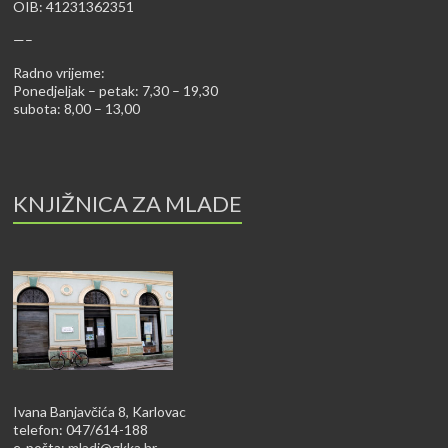
OIB: 41231362351
—–
Radno vrijeme:
Ponedjeljak – petak: 7,30 – 19,30
subota: 8,00 – 13,00
KNJIŽNICA ZA MLADE
Ivana Banjavčića 8, Karlovac
telefon: 047/614-188
e-pošta:
mladi@gkka.hr