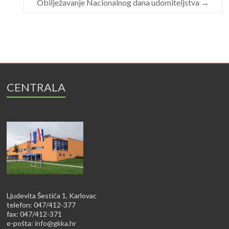
Obilježavanje Nacionalnog dana udomiteljstva
→
CENTRALA
Ljudevita Šestića 1, Karlovac
telefon: 047/412-377
fax: 047/412-371
e-pošta:
info@gkka.hr