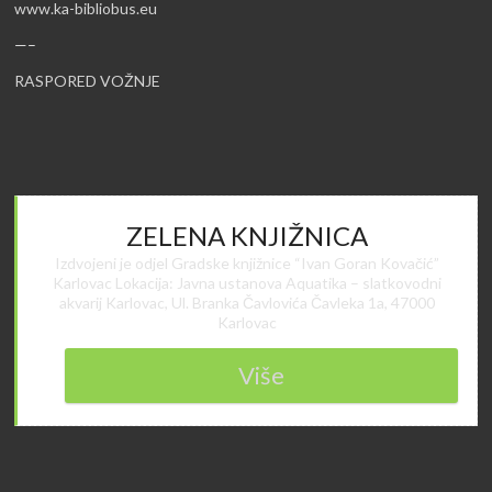
www.ka-bibliobus.eu
—–
RASPORED VOŽNJE
ZELENA KNJIŽNICA
Izdvojeni je odjel Gradske knjižnice “Ivan Goran Kovačić”
Karlovac Lokacija: Javna ustanova Aquatika – slatkovodni
akvarij Karlovac, Ul. Branka Čavlovića Čavleka 1a, 47000
Karlovac
Više