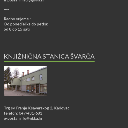
—–
Radno vrijeme :
Od ponedjeljka do petka:
od 8 do 15 sati
KNJIŽNIČNA STANICA ŠVARČA
Trg sv. Franje Ksaverskog 2, Karlovac
telefon: 047/431-681
e-pošta:
info@gkka.hr
—–