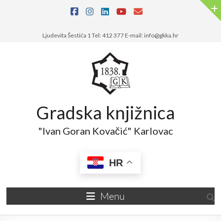
Skip
to
content
Ljudevita Šestića 1 Tel: 412 377 E-mail: info@gkka.hr
Gradska knjižnica
"Ivan Goran Kovačić" Karlovac
HR
Menu