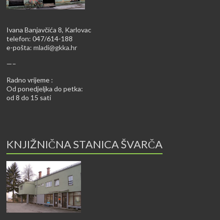
Ivana Banjavčića 8, Karlovac
telefon: 047/614-188
e-pošta:
mladi@gkka.hr
—–
Radno vrijeme :
Od ponedjeljka do petka:
od 8 do 15 sati
KNJIŽNIČNA STANICA ŠVARČA