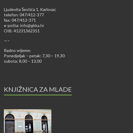
Ljudevita Šestića 1, Karlovac
telefon: 047/412-377
fax: 047/412-371
e-pošta:
info@gkka.hr
OIB: 41231362351
—–
Radno vrijeme:
Ponedjeljak – petak: 7,30 – 19,30
subota: 8,00 – 13,00
KNJIŽNICA ZA MLADE