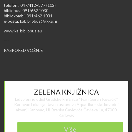
telefon : 047/412–377 (102)
bibliobus: 091/662 1030
bibliokombi: 091/462 1031
e-pošta:
kabibliobus@gkka.hr
www.ka-bibliobus.eu
—–
RASPORED VOŽNJE
ZELENA KNJIŽNICA
Izdvojeni je odjel Gradske knjižnice “Ivan Goran Kovačić”
Karlovac Lokacija: Javna ustanova Aquatika – slatkovodni
akvarij Karlovac, Ul. Branka Čavlovića Čavleka 1a, 47000
Karlovac
Više