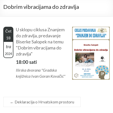
Dobrim vibracijama do zdravlja
U sklopu ciklusa Znanjem
Čet
do zdravlja, predavanje
18
Biserke Salopek na temu
tra
"Dobrim vibracijama do
zdravlja"
2024
18:00 sati
Ilirska dvorana "Gradska
knjižnica Ivan Goran Kovačić"
←
Deklaracija o Hrvatskom prostoru