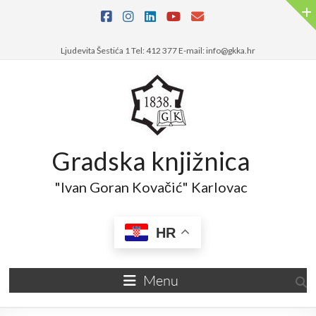
Skip
to
content
Ljudevita Šestića 1 Tel: 412 377 E-mail: info@gkka.hr
Gradska knjižnica
"Ivan Goran Kovačić" Karlovac
HR
Menu