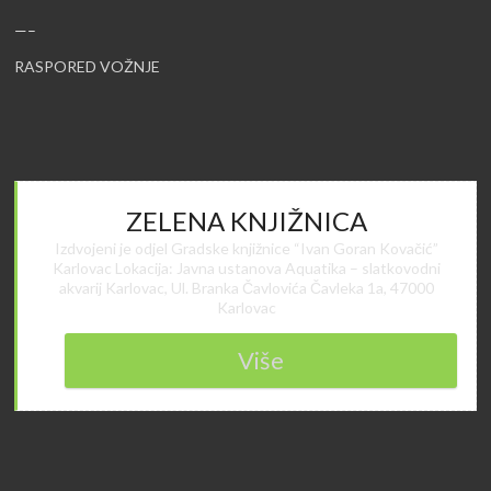
—–
RASPORED VOŽNJE
ZELENA KNJIŽNICA
Izdvojeni je odjel Gradske knjižnice “Ivan Goran Kovačić”
Karlovac Lokacija: Javna ustanova Aquatika – slatkovodni
akvarij Karlovac, Ul. Branka Čavlovića Čavleka 1a, 47000
Karlovac
Više