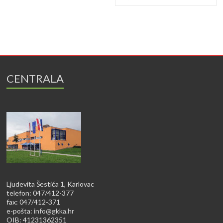
CENTRALA
Ljudevita Šestića 1, Karlovac
telefon: 047/412-377
fax: 047/412-371
e-pošta:
info@gkka.hr
OIB: 41231362351