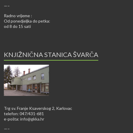
—–
Radno vrijeme :
Od ponedjeljka do petka:
od 8 do 15 sati
KNJIŽNIČNA STANICA ŠVARČA
Trg sv. Franje Ksaverskog 2, Karlovac
telefon: 047/431-681
e-pošta:
info@gkka.hr
—–