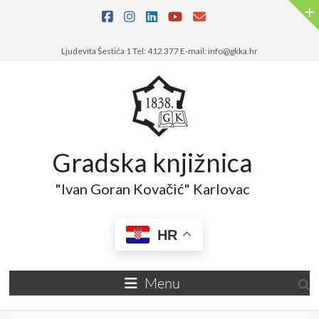
Skip
to
content
Ljudevita Šestića 1 Tel: 412 377 E-mail: info@gkka.hr
Gradska knjižnica
"Ivan Goran Kovačić" Karlovac
HR
Menu