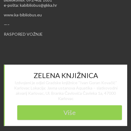
e-pošta:
kabibliobus@gkka.hr
www.ka-bibliobus.eu
—–
RASPORED VOŽNJE
ZELENA KNJIŽNICA
Izdvojeni je odjel Gradske knjižnice “Ivan Goran Kovačić”
Karlovac Lokacija: Javna ustanova Aquatika – slatkovodni
akvarij Karlovac, Ul. Branka Čavlovića Čavleka 1a, 47000
Karlovac
Više