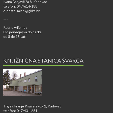
Ivana Banjavčića 8, Karlovac
telefon: 047/614-188
e-pošta:
mladi@gkka.hr
—–
Radno vrijeme :
Od ponedjeljka do petka:
od 8 do 15 sati
KNJIŽNIČNA STANICA ŠVARČA
Trg sv. Franje Ksaverskog 2, Karlovac
telefon: 047/431-681