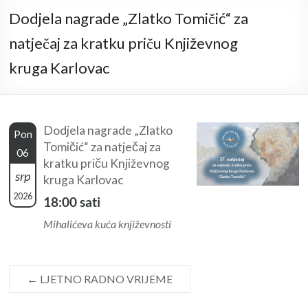
Dodjela nagrade „Zlatko Tomičić“ za
natječaj za kratku priču Književnog
kruga Karlovac
Dodjela nagrade „Zlatko
Pon
Tomičić“ za natječaj za
06
kratku priču Književnog
srp
kruga Karlovac
2026
18:00 sati
Mihalićeva kuća književnosti
←
LJETNO RADNO VRIJEME