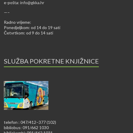
e-pošta:
info@gkka.hr
—–
Radno vrijeme:
Ponedjeljkom: od 14 do 19 sati
Četvrtkom: od 9 do 14 sati
SLUŽBA POKRETNE KNJIŽNICE
telefon : 047/412–377 (102)
bibliobus: 091/662 1030
bibliokombi: 091/462 1031