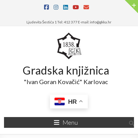
Skip
to
content
Ljudevita Šestića 1 Tel: 412 377 E-mail: info@gkka.hr
Gradska knjižnica
"Ivan Goran Kovačić" Karlovac
HR
Menu