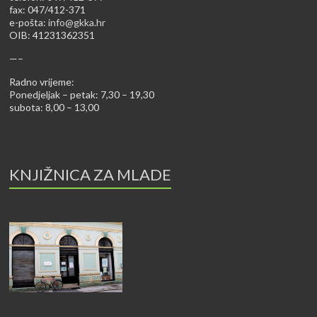
fax: 047/412-371
e-pošta:
info@gkka.hr
OIB: 41231362351
—–
Radno vrijeme:
Ponedjeljak – petak: 7,30 – 19,30
subota: 8,00 – 13,00
KNJIŽNICA ZA MLADE