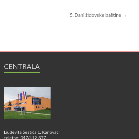
5. Dani židovske baštine
→
CENTRALA
Ljudevita Šestića 1, Karlovac
telefon: 047/412-377