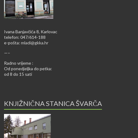
Ivana Banjavčića 8, Karlovac
telefon: 047/614-188
e-pošta:
mladi@gkka.hr
—–
Radno vrijeme :
Od ponedjeljka do petka:
od 8 do 15 sati
KNJIŽNIČNA STANICA ŠVARČA