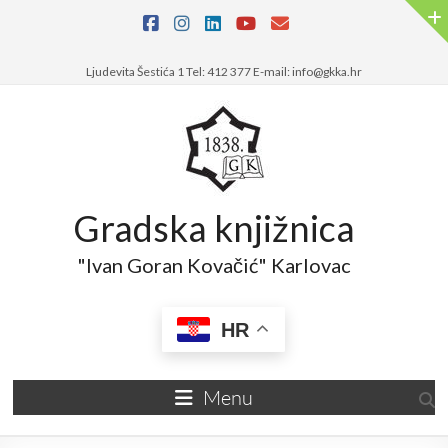
Skip
to
content
Ljudevita Šestića 1 Tel: 412 377 E-mail: info@gkka.hr
Gradska knjižnica
"Ivan Goran Kovačić" Karlovac
HR
Menu