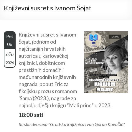
Književni susret s Ivanom Šojat
Književni susret s Ivanom
Pet
Šojat, jednom od
06
najčitanijih hrvatskih
ožu
autorica u karlovačkoj
knjižnici, dobitnicom
2026
prestižnih domaćih i
međunarodnih književnih
nagrada, poput Fric za
fikcijsku prozu s romanom
'Sama'(2023.), nagrade za
najbolju dječju knjigu “Mali princ” u 2023.
18:00 sati
Ilirska dvorana "Gradska knjižnica Ivan Goran Kovačić"