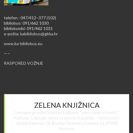
telefon : 047/412–377 (102)
bibliobus: 091/662 1030
bibliokombi: 091/462 1031
e-pošta:
kabibliobus@gkka.hr
www.ka-bibliobus.eu
—–
RASPORED VOŽNJE
ZELENA KNJIŽNICA
Izdvojeni je odjel Gradske knjižnice “Ivan Goran Kovačić”
Karlovac Lokacija: Javna ustanova Aquatika – slatkovodni
akvarij Karlovac, Ul. Branka Čavlovića Čavleka 1a, 47000
Karlovac