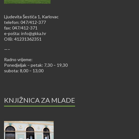
Ljudevita Šestića 1, Karlovac
telefon: 047/412-377
fax: 047/412-371
e-pošta:
info@gkka.hr
OIB: 41231362351
—–
Radno vrijeme:
Ponedjeljak – petak: 7,30 – 19,30
subota: 8,00 – 13,00
KNJIŽNICA ZA MLADE