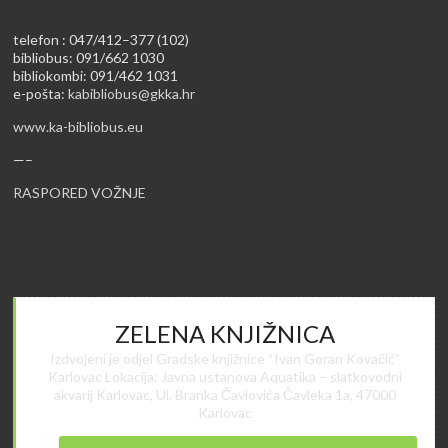
telefon : 047/412–377 (102)
bibliobus: 091/662 1030
bibliokombi: 091/462 1031
e-pošta:
kabibliobus@gkka.hr
www.ka-bibliobus.eu
—–
RASPORED VOŽNJE
ZELENA KNJIŽNICA
Izdvojeni je odjel Gradske knjižnice “Ivan Goran Kovačić”
Karlovac Lokacija: Javna ustanova Aquatika – slatkovodni
akvarij Karlovac, Ul. Branka Čavlovića Čavleka 1a, 47000
Karlovac