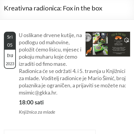
Kreativna radionica: Fox in the box
U oslikane drvene kutije, na
Sri
podlogu od mahovine,
05
položit ćemo lisicu, mjesec i
tra
pokoju muharu koje ćemo
izraditi od fimo mase.
2023
Radionica će se održati 4. i 5. travnja u Knjižnici
za mlade. Voditelj radionice je Mario Šimić, broj
polaznika je ograničen, a prijaviti se možete na:
msimic@gkka.hr.
18:00 sati
Knjižnica za mlade