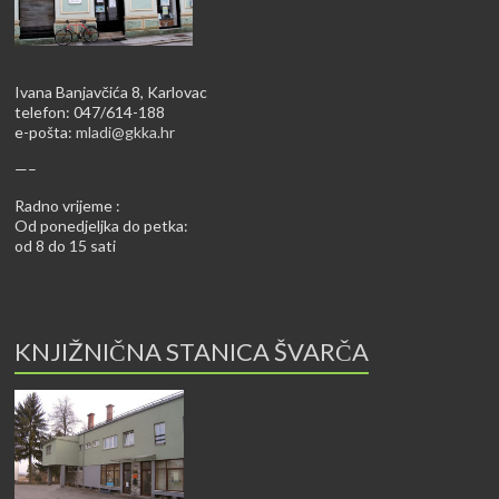
Ivana Banjavčića 8, Karlovac
telefon: 047/614-188
e-pošta:
mladi@gkka.hr
—–
Radno vrijeme :
Od ponedjeljka do petka:
od 8 do 15 sati
KNJIŽNIČNA STANICA ŠVARČA