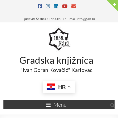
Skip
to
content
Ljudevita Šestića 1 Tel: 412 377 E-mail: info@gkka.hr
Gradska knjižnica
"Ivan Goran Kovačić" Karlovac
HR
Menu