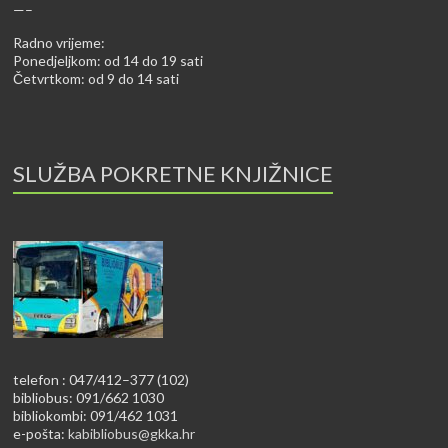
—–
Radno vrijeme:
Ponedjeljkom: od 14 do 19 sati
Četvrtkom: od 9 do 14 sati
SLUŽBA POKRETNE KNJIŽNICE
telefon : 047/412–377 (102)
bibliobus: 091/662 1030
bibliokombi: 091/462 1031
e-pošta:
kabibliobus@gkka.hr