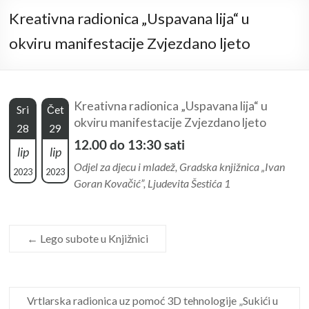
Kreativna radionica „Uspavana lija“ u
okviru manifestacije Zvjezdano ljeto
Kreativna radionica „Uspavana lija“ u
Sri
Čet
okviru manifestacije Zvjezdano ljeto
28
29
12.00 do 13:30 sati
lip
lip
Odjel za djecu i mladež, Gradska knjižnica „Ivan
2023
2023
Goran Kovačić”, Ljudevita Šestića 1
←
Lego subote u Knjižnici
Vrtlarska radionica uz pomoć 3D tehnologije „Sukići u