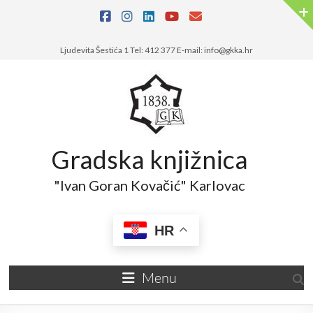
Skip
to
content
Ljudevita Šestića 1 Tel: 412 377 E-mail: info@gkka.hr
Gradska knjižnica
"Ivan Goran Kovačić" Karlovac
HR
Menu