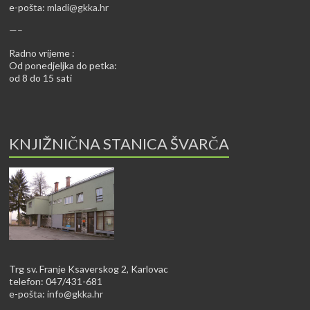
e-pošta:
mladi@gkka.hr
—–
Radno vrijeme :
Od ponedjeljka do petka:
od 8 do 15 sati
KNJIŽNIČNA STANICA ŠVARČA
Trg sv. Franje Ksaverskog 2, Karlovac
telefon: 047/431-681
e-pošta:
info@gkka.hr