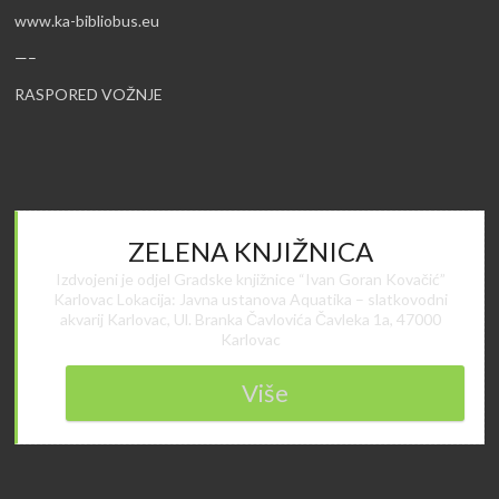
www.ka-bibliobus.eu
—–
RASPORED VOŽNJE
ZELENA KNJIŽNICA
Izdvojeni je odjel Gradske knjižnice “Ivan Goran Kovačić”
Karlovac Lokacija: Javna ustanova Aquatika – slatkovodni
akvarij Karlovac, Ul. Branka Čavlovića Čavleka 1a, 47000
Karlovac
Više