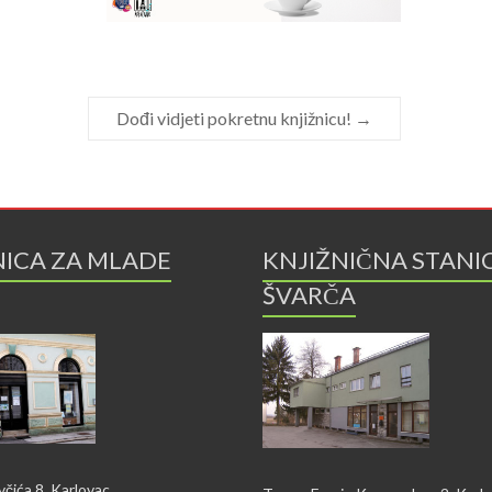
Dođi vidjeti pokretnu knjižnicu!
→
NICA ZA MLADE
KNJIŽNIČNA STANI
ŠVARČA
včića 8, Karlovac