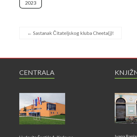
2023
←
Sastanak Čitateljskog kluba Cheeta(j)!
CENTRALA
KNJIŽ
Ivana Banja