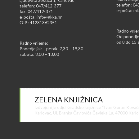
Ljudevita Šestića 1, Karlovac
telefon: 0
telefon: 047/412-377
e-pošta:
ml
fax: 047/412-371
e-pošta:
info@gkka.hr
—–
OIB: 41231362351
Radno vrije
—–
Od ponedjel
od 8 do 15 s
Radno vrijeme:
Ponedjeljak – petak: 7,30 – 19,30
subota: 8,00 – 13,00
ZELENA KNJIŽNICA
Izdvojeni je odjel Gradske knjižnice “Ivan Goran Kovač
Karlovac, Ul. Branka Čavlovića Čavleka 1a, 47000 Karl