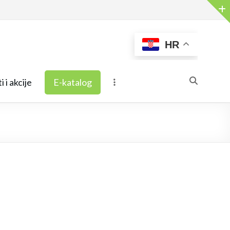
HR
i i akcije
E-katalog