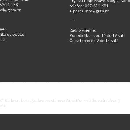
Trg sv. Franje Ksaverskog 2, Karl
47/614-188
telefon: 047/431-681
adi@gkka.hr
e-pošta:
info@gkka.hr
—–
me :
Radno vrijeme:
jka do petka:
Ponedjeljkom: od 14 do 19 sati
ati
Četvrtkom: od 9 do 14 sati
ić” Karlovac Lokacija: Javna ustanova Aquatika – slatkovodni akvarij
ovac