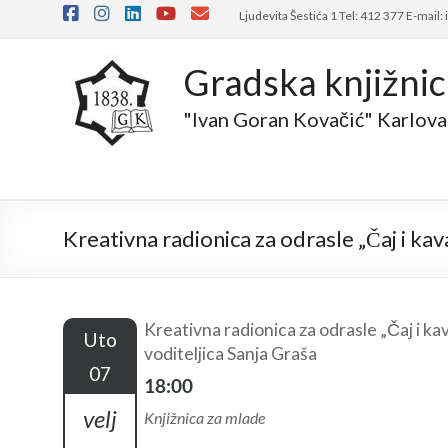
Skip
Ljudevita Šestića 1 Tel: 412 377 E-mail:
to
content
Gradska knjižni
"Ivan Goran Kovačić" Karlova
Kreativna radionica za odrasle „Čaj i kav
Kreativna radionica za odrasle „Čaj i kav
Uto
voditeljica Sanja Graša
07
18:00
velj
Knjižnica za mlade