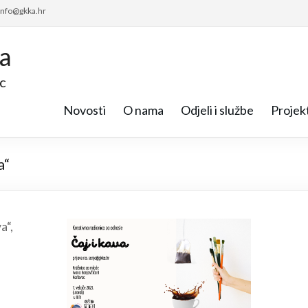
 info@gkka.hr
ca
c
Novosti
O nama
Odjeli i službe
Projekt
a“
a“,