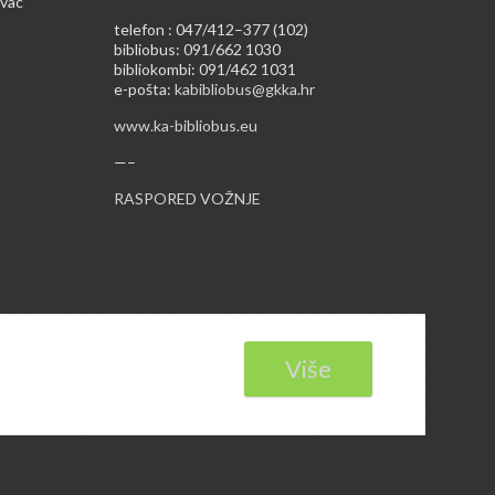
ovac
telefon : 047/412–377 (102)
bibliobus: 091/662 1030
bibliokombi: 091/462 1031
e-pošta:
kabibliobus@gkka.hr
www.ka-bibliobus.eu
—–
RASPORED VOŽNJE
Više