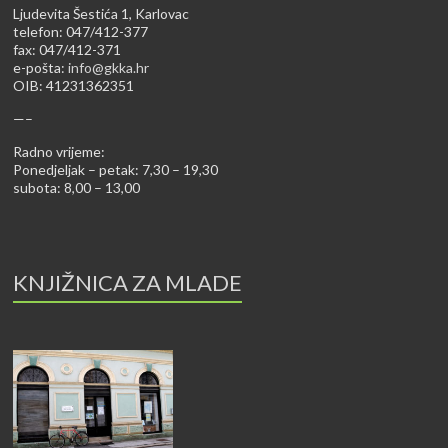
Ljudevita Šestića 1, Karlovac
telefon: 047/412-377
fax: 047/412-371
e-pošta:
info@gkka.hr
OIB: 41231362351
—–
Radno vrijeme:
Ponedjeljak – petak: 7,30 – 19,30
subota: 8,00 – 13,00
KNJIŽNICA ZA MLADE