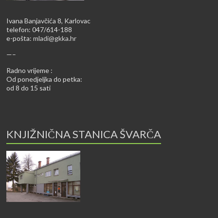
Ivana Banjavčića 8, Karlovac
telefon: 047/614-188
e-pošta:
mladi@gkka.hr
—–
Radno vrijeme :
Od ponedjeljka do petka:
od 8 do 15 sati
KNJIŽNIČNA STANICA ŠVARČA