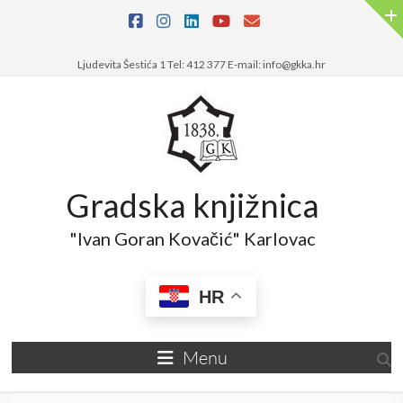
Skip
to
content
Ljudevita Šestića 1 Tel: 412 377 E-mail: info@gkka.hr
Gradska knjižnica
"Ivan Goran Kovačić" Karlovac
HR
Menu