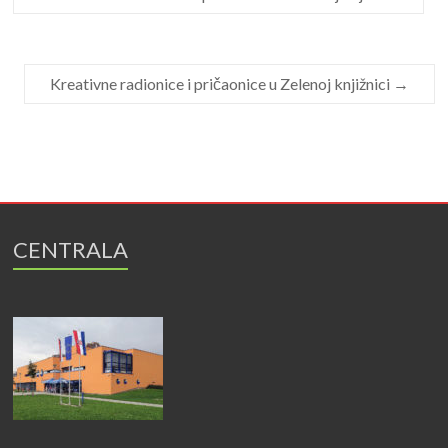
Kreativne radionice i pričaonice u Zelenoj knjižnici
→
CENTRALA