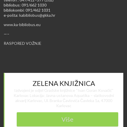
bibliobus: 091/662 1030
bibliokombi: 091/462 1031
e-pošta:
kabibliobus@gkka.hr
www.ka-bibliobus.eu
—–
RASPORED VOŽNJE
ZELENA KNJIŽNICA
Izdvojeni je odjel Gradske knjižnice “Ivan Goran Kovačić”
Karlovac Lokacija: Javna ustanova Aquatika – slatkovodni
akvarij Karlovac, Ul. Branka Čavlovića Čavleka 1a, 47000
Karlovac
Više