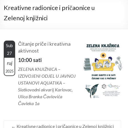
Kreativne radionice i pričaonice u
Zelenoj knjižnici
Čitanje priče i kreativna
Sub
aktivnost
27
10:00 sati
ruj
ZELENA KNJIŽNICA –
2025
IZDVOJENI ODJEL U JAVNOJ
USTANOVI AQUATIKA –
Slatkovodni akvarij Karlovac,
Ulica Branka Čavlovića
Čavleka 1a
←
Kreativne radionice i pričaonice u Zelenoj knjižnici