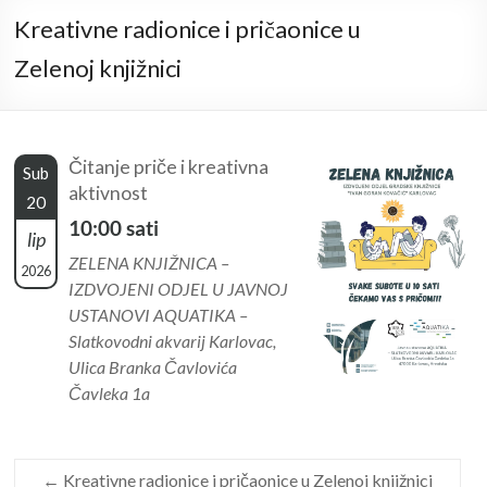
Kreativne radionice i pričaonice u
Zelenoj knjižnici
Čitanje priče i kreativna
Sub
aktivnost
20
10:00 sati
lip
ZELENA KNJIŽNICA –
2026
IZDVOJENI ODJEL U JAVNOJ
USTANOVI AQUATIKA –
Slatkovodni akvarij Karlovac,
Ulica Branka Čavlovića
Čavleka 1a
←
Kreativne radionice i pričaonice u Zelenoj knjižnici