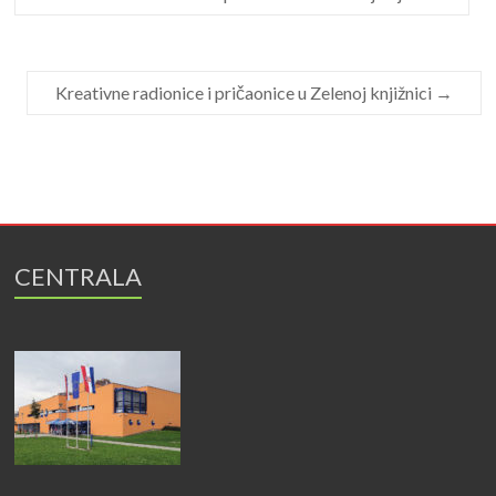
Kreativne radionice i pričaonice u Zelenoj knjižnici
→
CENTRALA