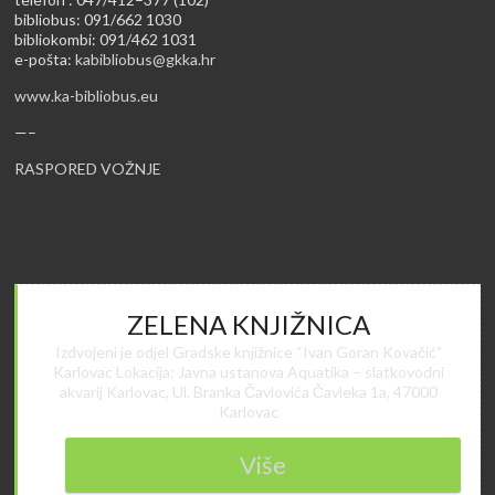
bibliobus: 091/662 1030
bibliokombi: 091/462 1031
e-pošta:
kabibliobus@gkka.hr
www.ka-bibliobus.eu
—–
RASPORED VOŽNJE
ZELENA KNJIŽNICA
Izdvojeni je odjel Gradske knjižnice “Ivan Goran Kovačić”
Karlovac Lokacija: Javna ustanova Aquatika – slatkovodni
akvarij Karlovac, Ul. Branka Čavlovića Čavleka 1a, 47000
Karlovac
Više