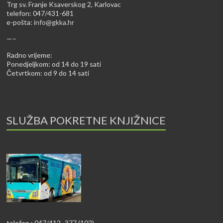
Trg sv. Franje Ksaverskog 2, Karlovac
telefon: 047/431-681
e-pošta:
info@gkka.hr
—–
Radno vrijeme:
Ponedjeljkom: od 14 do 19 sati
Četvrtkom: od 9 do 14 sati
SLUŽBA POKRETNE KNJIŽNICE
telefon : 047/412–377 (102)