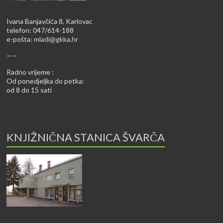
Ivana Banjavčića 8, Karlovac
telefon: 047/614-188
e-pošta:
mladi@gkka.hr
—–
Radno vrijeme :
Od ponedjeljka do petka:
od 8 do 15 sati
KNJIŽNIČNA STANICA ŠVARČA