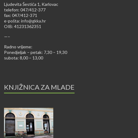
Ljudevita Šestića 1, Karlovac
telefon: 047/412-377
fax: 047/412-371
e-pošta:
info@gkka.hr
OIB: 41231362351
—–
Radno vrijeme:
Ponedjeljak – petak: 7,30 – 19,30
subota: 8,00 – 13,00
KNJIŽNICA ZA MLADE