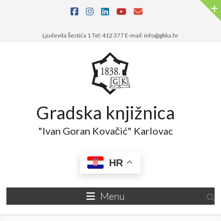
Skip
to
content
Ljudevita Šestića 1 Tel: 412 377 E-mail: info@gkka.hr
Gradska knjižnica
"Ivan Goran Kovačić" Karlovac
HR
Menu