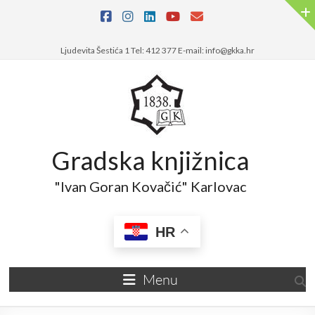
Skip
to
content
Ljudevita Šestića 1 Tel: 412 377 E-mail: info@gkka.hr
Gradska knjižnica
"Ivan Goran Kovačić" Karlovac
HR
Menu