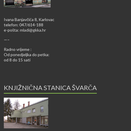
Ivana Banjavčića 8, Karlovac
telefon: 047/614-188
e-pošta:
mladi@gkka.hr
—–
Radno vrijeme :
Od ponedjeljka do petka:
od 8 do 15 sati
KNJIŽNIČNA STANICA ŠVARČA