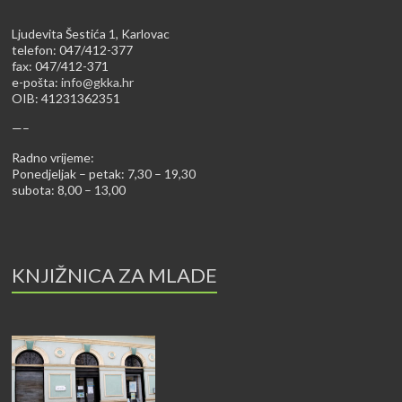
Ljudevita Šestića 1, Karlovac
telefon: 047/412-377
fax: 047/412-371
e-pošta:
info@gkka.hr
OIB: 41231362351
—–
Radno vrijeme:
Ponedjeljak – petak: 7,30 – 19,30
subota: 8,00 – 13,00
KNJIŽNICA ZA MLADE