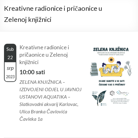
Kreativne radionice i pričaonice u
Zelenoj knjižnici
Kreativne radionice i
Sub
pričaonice u Zelenoj
22
knjižnici
srp
10:00 sati
2023
ZELENA KNJIŽNICA –
IZDVOJENI ODJEL U JAVNOJ
USTANOVI AQUATIKA –
Slatkovodni akvarij Karlovac,
Ulica Branka Čavlovića
Čavleka 1a