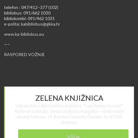
telefon : 047/412–377 (102)
bibliobus: 091/662 1030
bibliokombi: 091/462 1031
e-pošta:
kabibliobus@gkka.hr
www.ka-bibliobus.eu
—–
RASPORED VOŽNJE
ZELENA KNJIŽNICA
Izdvojeni je odjel Gradske knjižnice “Ivan Goran Kovačić”
Karlovac Lokacija: Javna ustanova Aquatika – slatkovodni
akvarij Karlovac, Ul. Branka Čavlovića Čavleka 1a, 47000
Karlovac
Više