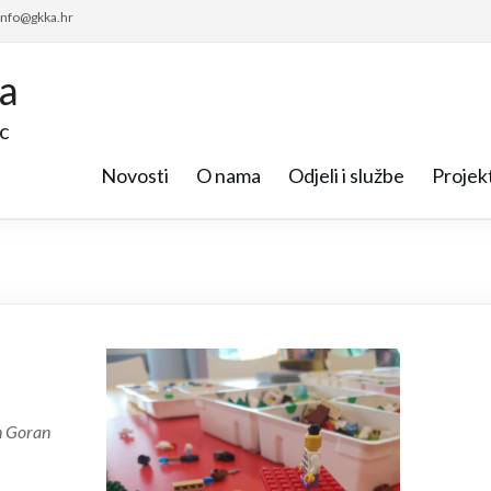
 info@gkka.hr
ca
c
Novosti
O nama
Odjeli i službe
Projekt
an Goran