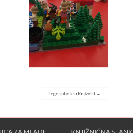
Lego subote u Knjižnici
→
NICA ZA MLADE
KNJIŽNIČNA STANI