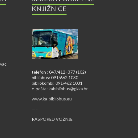
KNJIŽNICE
ovac
telefon : 047/412–377 (102)
bibliobus: 091/662 1030
bibliokombi: 091/462 1031
e-pošta:
kabibliobus@gkka.hr
www.ka-bibliobus.eu
—–
RASPORED VOŽNJE