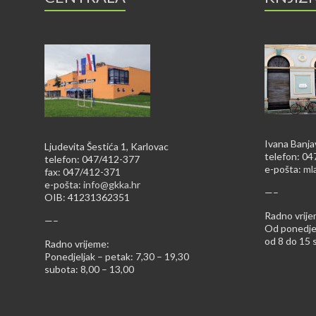
Ivana Banja
Ljudevita Šestića 1, Karlovac
telefon: 0
telefon: 047/412-377
e-pošta:
ml
fax: 047/412-371
e-pošta:
info@gkka.hr
—–
OIB: 41231362351
Radno vrije
—–
Od ponedjel
od 8 do 15 s
Radno vrijeme:
Ponedjeljak – petak: 7,30 – 19,30
subota: 8,00 – 13,00