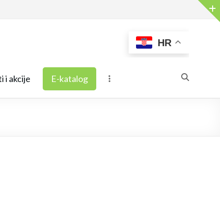
HR
i i akcije
E-katalog