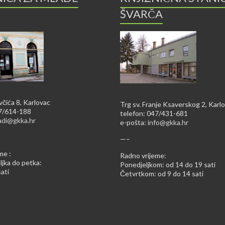
ŠVARČA
včića 8, Karlovac
Trg sv. Franje Ksaverskog 2, Karl
47/614-188
telefon: 047/431-681
adi@gkka.hr
e-pošta:
info@gkka.hr
—–
me :
Radno vrijeme:
jka do petka:
Ponedjeljkom: od 14 do 19 sati
ati
Četvrtkom: od 9 do 14 sati