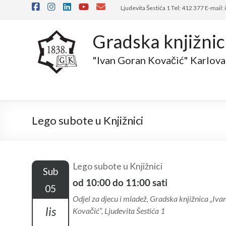
Skip
Ljudevita Šestića 1 Tel: 412 377 E-mail:
to
content
Gradska knjižni
"Ivan Goran Kovačić" Karlova
Lego subote u Knjižnici
Lego subote u Knjižnici
Sub
od 10:00 do 11:00 sati
05
Odjel za djecu i mladež, Gradska knjižnica „Iv
lis
Kovačić”, Ljudevita Šestića 1