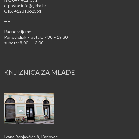
e-pošta:
info@gkka.hr
OIB: 41231362351
—–
Radno vrijeme:
Ponedjeljak – petak: 7,30 – 19,30
subota: 8,00 – 13,00
KNJIŽNICA ZA MLADE
Ivana Banjavčića 8, Karlovac