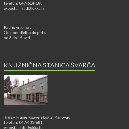
telefon: 047/614-188
e-pošta:
mladi@gkka.hr
—–
Radno vrijeme :
Od ponedjeljka do petka:
od 8 do 15 sati
KNJIŽNIČNA STANICA ŠVARČA
Trg sv. Franje Ksaverskog 2, Karlovac
telefon: 047/431-681
e-pošta:
info@gkka.hr