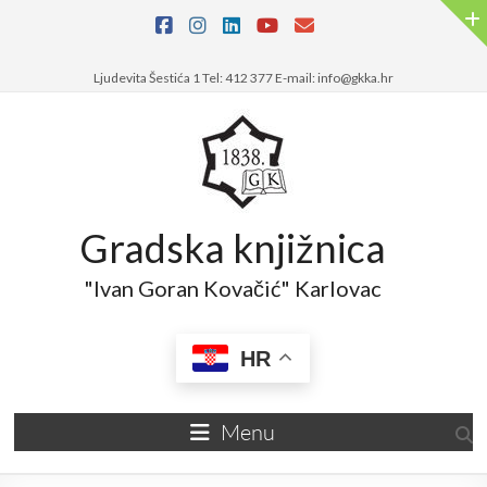
Skip
to
content
Ljudevita Šestića 1 Tel: 412 377 E-mail: info@gkka.hr
Gradska knjižnica
"Ivan Goran Kovačić" Karlovac
HR
Menu