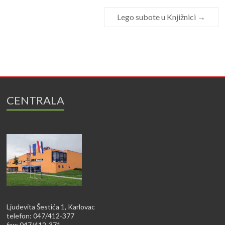
Lego subote u Knjižnici
→
CENTRALA
Ljudevita Šestića 1, Karlovac
telefon: 047/412-377
fax: 047/412-371