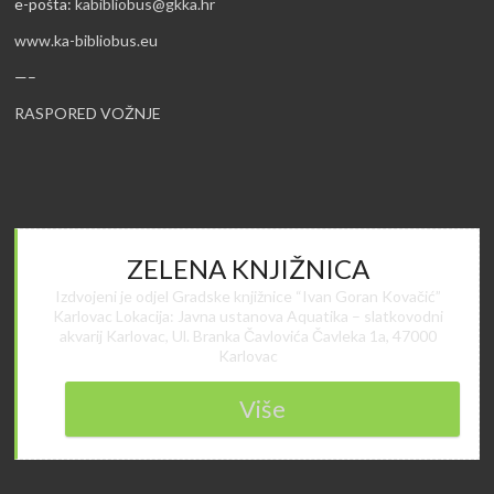
e-pošta:
kabibliobus@gkka.hr
www.ka-bibliobus.eu
—–
RASPORED VOŽNJE
ZELENA KNJIŽNICA
Izdvojeni je odjel Gradske knjižnice “Ivan Goran Kovačić”
Karlovac Lokacija: Javna ustanova Aquatika – slatkovodni
akvarij Karlovac, Ul. Branka Čavlovića Čavleka 1a, 47000
Karlovac
Više