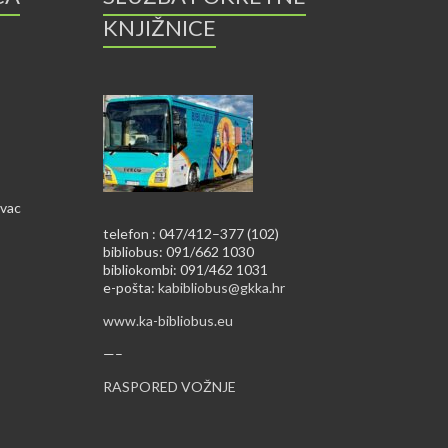
KNJIŽNICE
ovac
telefon : 047/412–377 (102)
bibliobus: 091/662 1030
bibliokombi: 091/462 1031
e-pošta:
kabibliobus@gkka.hr
www.ka-bibliobus.eu
—–
RASPORED VOŽNJE