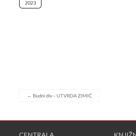
2023
←
Budni div – UTVRDA ZIMIĆ
CENTRALA
KNJIŽ