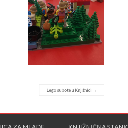
Lego subote u Knjižnici
→
NICA ZA MLADE
KNJIŽNIČNA STANI