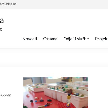
 info@gkka.hr
ca
c
Novosti
O nama
Odjeli i službe
Projekt
an Goran