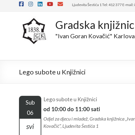
Skip
Ljudevita Šestića 1 Tel: 412 377 E-mail:
to
content
Gradska knjižni
"Ivan Goran Kovačić" Karlova
Lego subote u Knjižnici
Lego subote u Knjižnici
Sub
od 10:00 do 11:00 sati
06
Odjel za djecu i mladež, Gradska knjižnica „Iv
svi
Kovačić”, Ljudevita Šestića 1