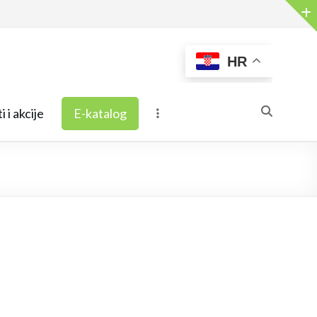
HR
i i akcije
E-katalog