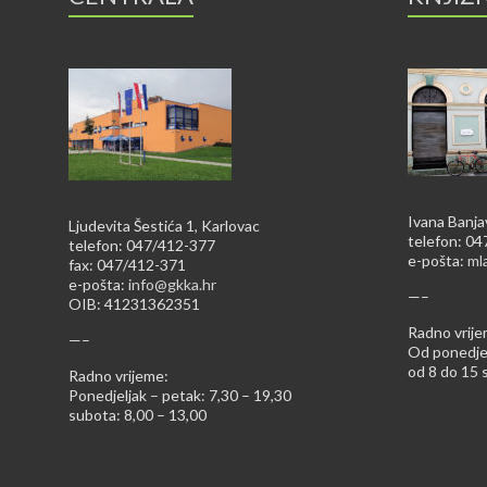
Ivana Banja
Ljudevita Šestića 1, Karlovac
telefon: 0
telefon: 047/412-377
e-pošta:
ml
fax: 047/412-371
e-pošta:
info@gkka.hr
—–
OIB: 41231362351
Radno vrije
—–
Od ponedjel
od 8 do 15 s
Radno vrijeme:
Ponedjeljak – petak: 7,30 – 19,30
subota: 8,00 – 13,00