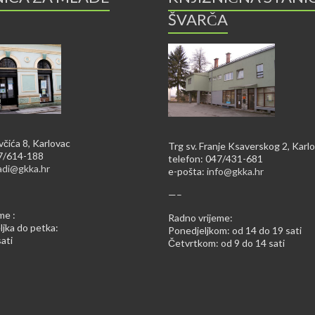
ŠVARČA
včića 8, Karlovac
Trg sv. Franje Ksaverskog 2, Karl
47/614-188
telefon: 047/431-681
adi@gkka.hr
e-pošta:
info@gkka.hr
—–
me :
Radno vrijeme:
jka do petka:
Ponedjeljkom: od 14 do 19 sati
ati
Četvrtkom: od 9 do 14 sati