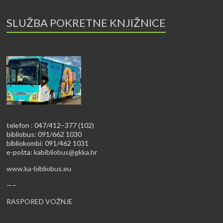
SLUŽBA POKRETNE KNJIŽNICE
telefon : 047/412–377 (102)
bibliobus: 091/662 1030
bibliokombi: 091/462 1031
e-pošta:
kabibliobus@gkka.hr
www.ka-bibliobus.eu
—–
RASPORED VOŽNJE