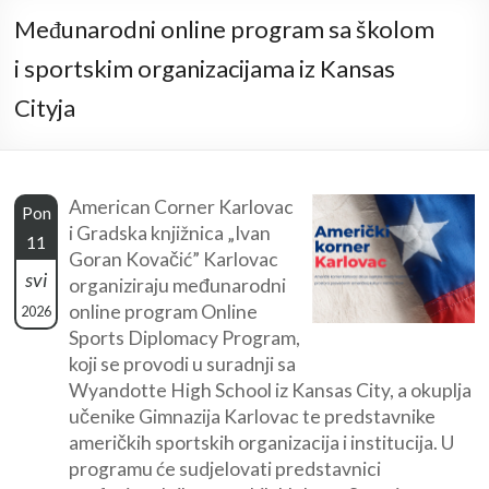
Međunarodni online program sa školom
i sportskim organizacijama iz Kansas
Cityja
American Corner Karlovac
Pon
i Gradska knjižnica „Ivan
11
Goran Kovačić” Karlovac
svi
organiziraju međunarodni
online program Online
2026
Sports Diplomacy Program,
koji se provodi u suradnji sa
Wyandotte High School iz Kansas City, a okuplja
učenike Gimnazija Karlovac te predstavnike
američkih sportskih organizacija i institucija. U
programu će sudjelovati predstavnici