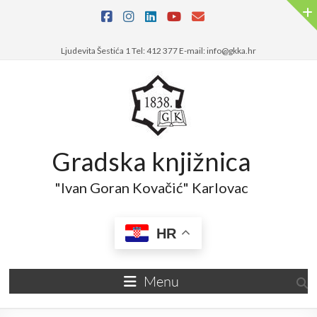
Skip
to
content
Ljudevita Šestića 1 Tel: 412 377 E-mail: info@gkka.hr
Gradska knjižnica
"Ivan Goran Kovačić" Karlovac
HR
Menu