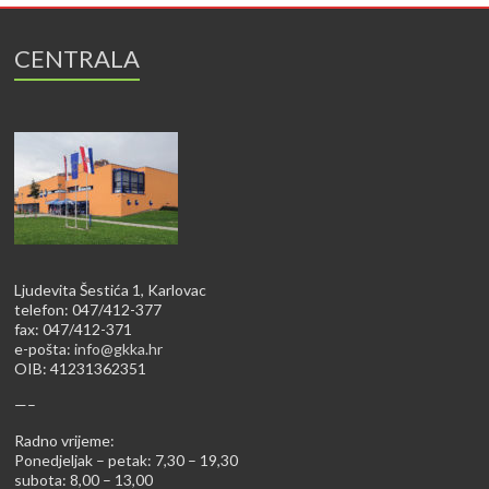
CENTRALA
Ljudevita Šestića 1, Karlovac
telefon: 047/412-377
fax: 047/412-371
e-pošta:
info@gkka.hr
OIB: 41231362351
—–
Radno vrijeme:
Ponedjeljak – petak: 7,30 – 19,30
subota: 8,00 – 13,00