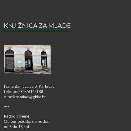
KNJIŽNICA ZA MLADE
Ivana Banjavčića 8, Karlovac
telefon: 047/614-188
e-pošta:
mladi@gkka.hr
—–
Radno vrijeme :
Od ponedjeljka do petka:
od 8 do 15 sati