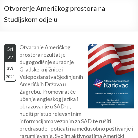
Otvorenje Američkog prostora na
Studijskom odjelu
Otvaranje Američkog
Sri
prostora rezultat je
22
dugogodišnje suradnje
svi
Gradske knjižnice i
Veleposlanstva Sjedinjenih
2024
Američkih Država u
Zagrebu. Promovirat će
učenje engleskog jezika i
obrazovanje u SAD-u,
nuditi pristup relevantnim
informacijama vezanim za SAD te rušiti
predrasude i poticati na međusobno poštivanje i
razumijevanje. Svojim aktivnostima Američki