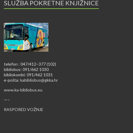
SLUŽBA POKRETNE KNJIŽNICE
telefon : 047/412–377 (102)
bibliobus: 091/662 1030
bibliokombi: 091/462 1031
e-pošta:
kabibliobus@gkka.hr
www.ka-bibliobus.eu
—–
RASPORED VOŽNJE