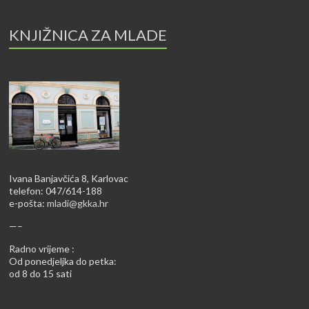
KNJIŽNICA ZA MLADE
Ivana Banjavčića 8, Karlovac
telefon: 047/614-188
e-pošta:
mladi@gkka.hr
—–
Radno vrijeme :
Od ponedjeljka do petka:
od 8 do 15 sati