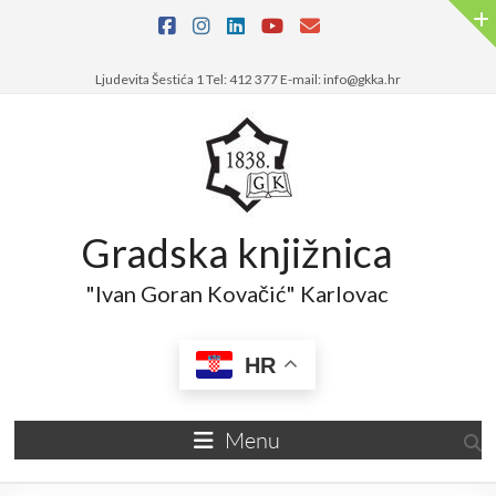
Skip
to
content
Ljudevita Šestića 1 Tel: 412 377 E-mail: info@gkka.hr
Gradska knjižnica
"Ivan Goran Kovačić" Karlovac
HR
Menu