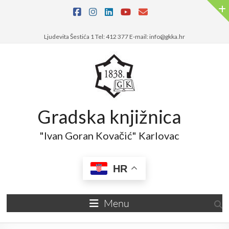
Skip
to
content
Ljudevita Šestića 1 Tel: 412 377 E-mail: info@gkka.hr
Gradska knjižnica
"Ivan Goran Kovačić" Karlovac
HR
Menu