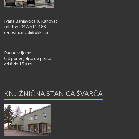
Ivana Banjavčića 8, Karlovac
telefon: 047/614-188
e-pošta:
mladi@gkka.hr
—–
Radno vrijeme :
Od ponedjeljka do petka:
od 8 do 15 sati
KNJIŽNIČNA STANICA ŠVARČA