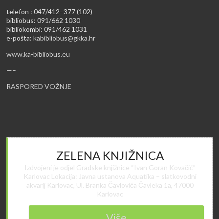
telefon : 047/412–377 (102)
bibliobus: 091/662 1030
bibliokombi: 091/462 1031
e-pošta:
kabibliobus@gkka.hr
www.ka-bibliobus.eu
—–
RASPORED VOŽNJE
ZELENA KNJIŽNICA
Izdvojeni je odjel Gradske knjižnice “Ivan Goran Kovačić”
Karlovac Lokacija: Javna ustanova Aquatika – slatkovodni
akvarij Karlovac, Ul. Branka Čavlovića Čavleka 1a, 47000
Karlovac
Više