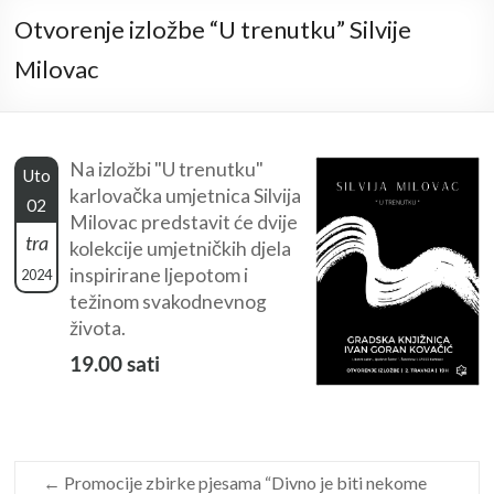
Otvorenje izložbe “U trenutku” Silvije
Milovac
Na izložbi "U trenutku"
Uto
karlovačka umjetnica Silvija
02
Milovac predstavit će dvije
tra
kolekcije umjetničkih djela
inspirirane ljepotom i
2024
težinom svakodnevnog
života.
19.00 sati
←
Promocije zbirke pjesama “Divno je biti nekome