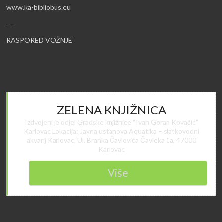
www.ka-bibliobus.eu
—–
RASPORED VOŽNJE
ZELENA KNJIŽNICA
Izdvojeni je odjel Gradske knjižnice “Ivan Goran Kovačić”
Karlovac Lokacija: Javna ustanova Aquatika – slatkovodni
akvarij Karlovac, Ul. Branka Čavlovića Čavleka 1a, 47000
Karlovac
Više