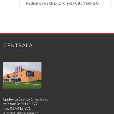
Radionica u sklopu projekta City Walk 2.0.
→
CENTRALA
Ljudevita Šestića 1, Karlovac
telefon: 047/412-377
fax: 047/412-371
e-pošta:
info@gkka.hr