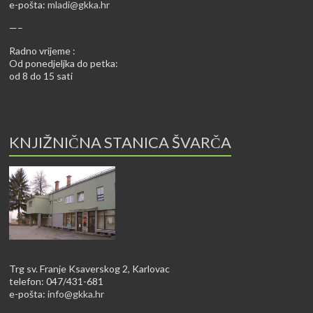
e-pošta:
mladi@gkka.hr
—–
Radno vrijeme :
Od ponedjeljka do petka:
od 8 do 15 sati
KNJIŽNIČNA STANICA ŠVARČA
Trg sv. Franje Ksaverskog 2, Karlovac
telefon: 047/431-681
e-pošta:
info@gkka.hr