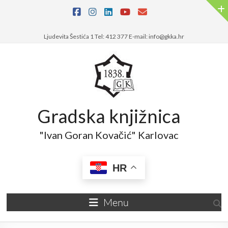
Skip
to
content
Ljudevita Šestića 1 Tel: 412 377 E-mail: info@gkka.hr
Gradska knjižnica
"Ivan Goran Kovačić" Karlovac
HR
Menu