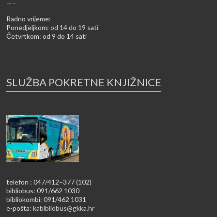
—–
Radno vrijeme:
Ponedjeljkom: od 14 do 19 sati
Četvrtkom: od 9 do 14 sati
SLUŽBA POKRETNE KNJIŽNICE
telefon : 047/412–377 (102)
bibliobus: 091/662 1030
bibliokombi: 091/462 1031
e-pošta:
kabibliobus@gkka.hr