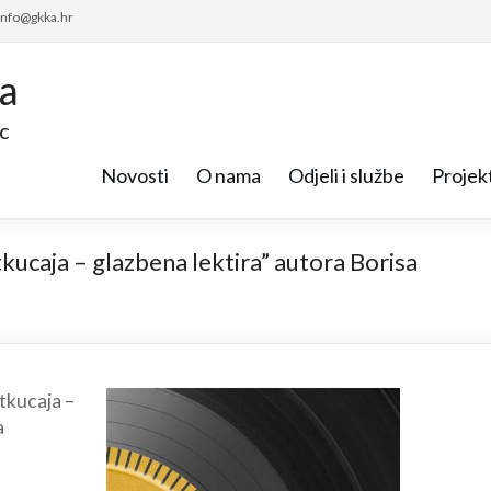
 info@gkka.hr
ca
c
Novosti
O nama
Odjeli i službe
Projekt
tkucaja – glazbena lektira” autora Borisa
tkucaja –
a