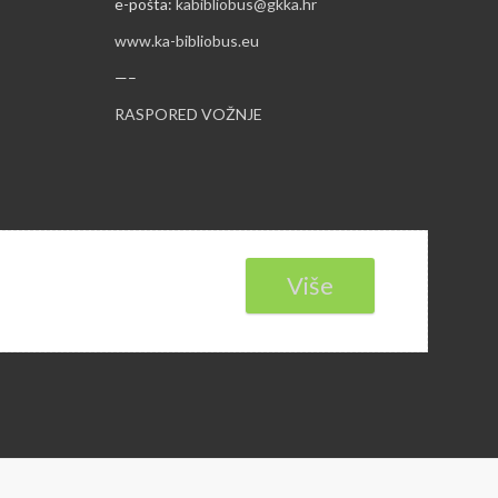
e-pošta:
kabibliobus@gkka.hr
www.ka-bibliobus.eu
—–
RASPORED VOŽNJE
Više