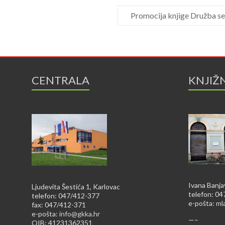
Promocija knjige Družba se
CENTRALA
KNJIŽ
Ivana Banja
Ljudevita Šestića 1, Karlovac
telefon: 0
telefon: 047/412-377
e-pošta:
ml
fax: 047/412-371
e-pošta:
info@gkka.hr
—–
OIB: 41231362351