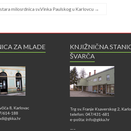
stara milosrdnica sv.Vinka Paulskog u Karlovcu
→
NICA ZA MLADE
KNJIŽNIČNA STANI
ŠVARČA
včića 8, Karlovac
Trg sv. Franje Ksaverskog 2, Karl
47/614-188
telefon: 047/431-681
adi@gkka.hr
e-pošta:
info@gkka.hr
—–