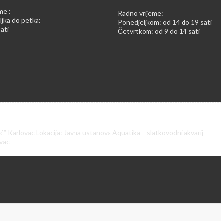
me :
Radno vrijeme:
jka do petka:
Ponedjeljkom: od 14 do 19 sati
ati
Četvrtkom: od 9 do 14 sati
ić” Karlovac Lokacija: Javna ustanova Aquatika – slatkovodni akvarij
ovac