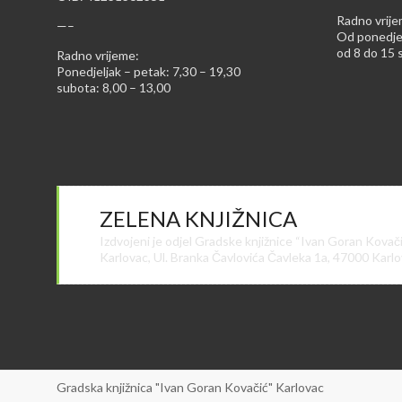
Radno vrije
—–
Od ponedjel
od 8 do 15 s
Radno vrijeme:
Ponedjeljak – petak: 7,30 – 19,30
subota: 8,00 – 13,00
ZELENA KNJIŽNICA
Izdvojeni je odjel Gradske knjižnice “Ivan Goran Kovač
Karlovac, Ul. Branka Čavlovića Čavleka 1a, 47000 Karl
Gradska knjižnica "Ivan Goran Kovačić" Karlovac