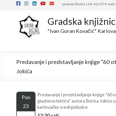
Skip
Ljudevita Šestića 1 Tel: 412 377 E-mail:
to
content
Gradska knjižni
"Ivan Goran Kovačić" Karlova
Predavanje i predstavljanje knjige “60 o
Jokića
Predavanje i predstavljanje knjige “60 o
Pon
glazbena lektira” autora Borisa Jokića z
23
karlovačke srednjoškolce
12:30 sati