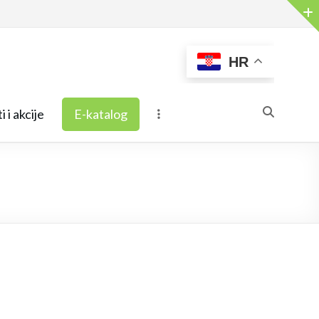
HR
i i akcije
E-katalog