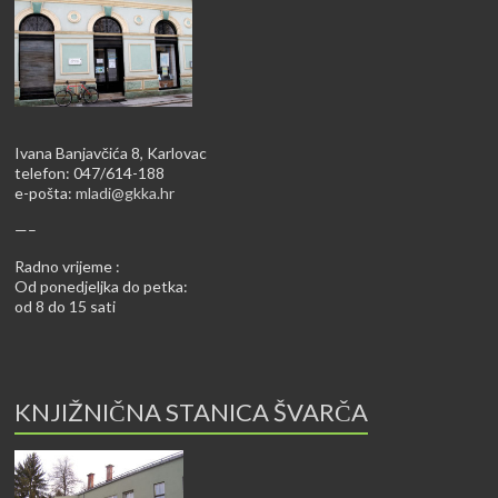
Ivana Banjavčića 8, Karlovac
telefon: 047/614-188
e-pošta:
mladi@gkka.hr
—–
Radno vrijeme :
Od ponedjeljka do petka:
od 8 do 15 sati
KNJIŽNIČNA STANICA ŠVARČA