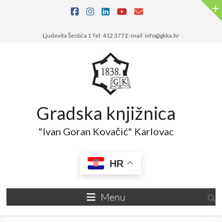
Skip
to
content
Ljudevita Šestića 1 Tel: 412 377 E-mail: info@gkka.hr
Gradska knjižnica
"Ivan Goran Kovačić" Karlovac
HR
Menu