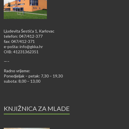
Ljudevita Šestića 1, Karlovac
telefon: 047/412-377
fax: 047/412-371
e-pošta:
info@gkka.hr
OIB: 41231362351
—–
Radno vrijeme:
Ponedjeljak – petak: 7,30 – 19,30
subota: 8,00 – 13,00
KNJIŽNICA ZA MLADE