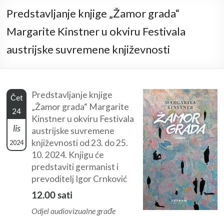
Predstavljanje knjige „Žamor grada“
Margarite Kinstner u okviru Festivala
austrijske suvremene književnosti
Predstavljanje knjige
Čet
„Žamor grada“ Margarite
24
Kinstner u okviru Festivala
lis
austrijske suvremene
književnosti od 23. do 25.
2024
10. 2024. Knjigu će
predstaviti germanist i
prevoditelj Igor Crnković
12.00 sati
Odjel audiovizualne građe