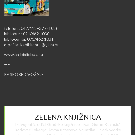
telefon : 047/412–377 (102)
bibliobus: 091/662 1030
bibliokombi: 091/462 1031
e-pošta:
kabibliobus@gkka.hr
www.ka-bibliobus.eu
—–
RASPORED VOŽNJE
ZELENA KNJIŽNICA
Izdvojeni je odjel Gradske knjižnice “Ivan Goran Kovačić”
Karlovac Lokacija: Javna ustanova Aquatika – slatkovodni