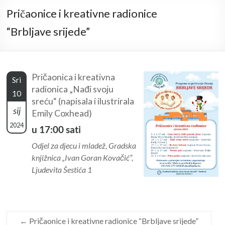
Pričaonice i kreativne radionice
“Brbljave srijede”
Pričaonica i kreativna
Sri
radionica „Nađi svoju
10
sreću“ (napisala i ilustrirala
sij
Emily Coxhead)
2024
u 17:00 sati
Odjel za djecu i mladež, Gradska
knjižnica „Ivan Goran Kovačić”,
Ljudevita Šestića 1
←
Pričaonice i kreativne radionice “Brbljave srijede”