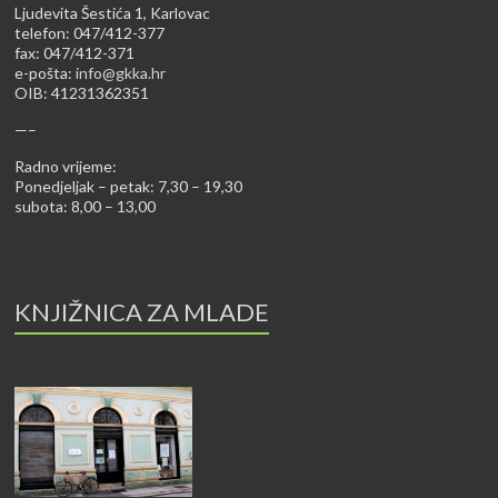
Ljudevita Šestića 1, Karlovac
telefon: 047/412-377
fax: 047/412-371
e-pošta:
info@gkka.hr
OIB: 41231362351
—–
Radno vrijeme:
Ponedjeljak – petak: 7,30 – 19,30
subota: 8,00 – 13,00
KNJIŽNICA ZA MLADE