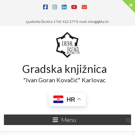
Skip
to
content
Ljudevita Šestića 1 Tel: 412 377 E-mail: info@gkka.hr
Gradska knjižnica
"Ivan Goran Kovačić" Karlovac
HR
Menu