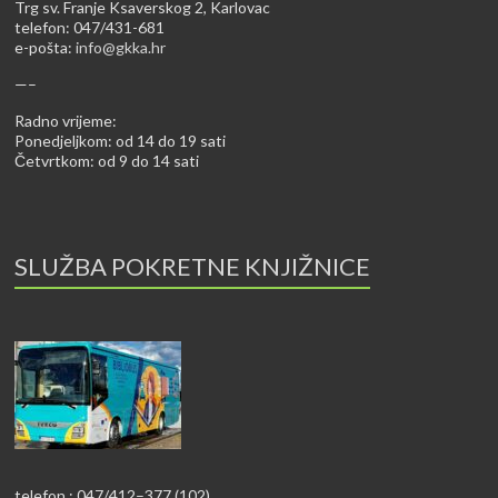
Trg sv. Franje Ksaverskog 2, Karlovac
telefon: 047/431-681
e-pošta:
info@gkka.hr
—–
Radno vrijeme:
Ponedjeljkom: od 14 do 19 sati
Četvrtkom: od 9 do 14 sati
SLUŽBA POKRETNE KNJIŽNICE
telefon : 047/412–377 (102)