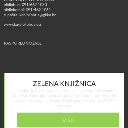
bibliobus: 091/662 1030
bibliokombi: 091/462 1031
e-pošta:
kabibliobus@gkka.hr
www.ka-bibliobus.eu
—–
RASPORED VOŽNJE
ZELENA KNJIŽNICA
Izdvojeni je odjel Gradske knjižnice “Ivan Goran Kovačić”
Karlovac Lokacija: Javna ustanova Aquatika – slatkovodni
akvarij Karlovac, Ul. Branka Čavlovića Čavleka 1a, 47000
Karlovac
Više