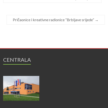
Pričaonice i kreativne radionice “Brbljave srijede”
→
CENTRALA