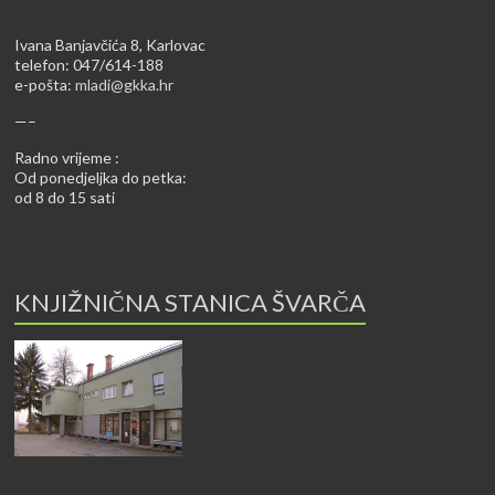
Ivana Banjavčića 8, Karlovac
telefon: 047/614-188
e-pošta:
mladi@gkka.hr
—–
Radno vrijeme :
Od ponedjeljka do petka:
od 8 do 15 sati
KNJIŽNIČNA STANICA ŠVARČA