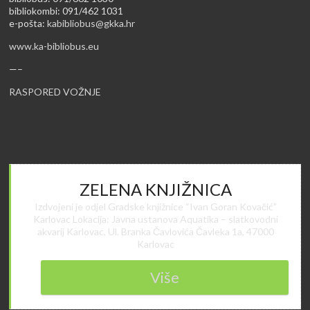
bibliokombi: 091/462 1031
e-pošta:
kabibliobus@gkka.hr
www.ka-bibliobus.eu
—–
RASPORED VOŽNJE
ZELENA KNJIŽNICA
Izdvojeni je odjel Gradske knjižnice “Ivan Goran Kovačić”
Karlovac Lokacija: Javna ustanova Aquatika – slatkovodni
akvarij Karlovac, Ul. Branka Čavlovića Čavleka 1a, 47000
Karlovac
Više