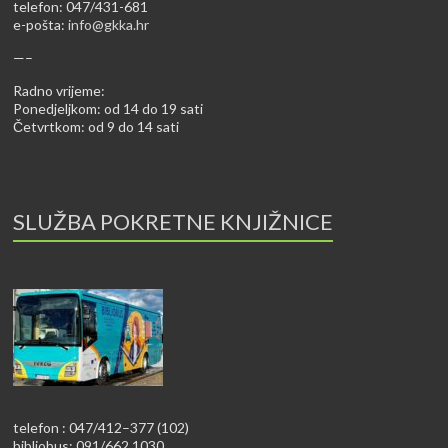
telefon: 047/431-681
e-pošta:
info@gkka.hr
—–
Radno vrijeme:
Ponedjeljkom: od 14 do 19 sati
Četvrtkom: od 9 do 14 sati
SLUŽBA POKRETNE KNJIŽNICE
telefon : 047/412–377 (102)
bibliobus: 091/662 1030