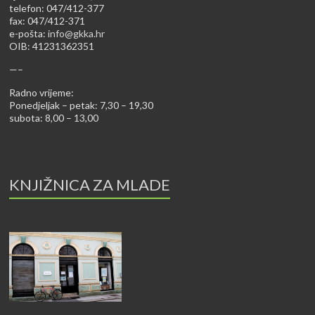
telefon: 047/412-377
fax: 047/412-371
e-pošta:
info@gkka.hr
OIB: 41231362351
—–
Radno vrijeme:
Ponedjeljak – petak: 7,30 – 19,30
subota: 8,00 – 13,00
KNJIŽNICA ZA MLADE