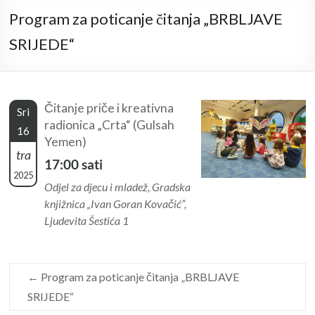
Program za poticanje čitanja „BRBLJAVE
SRIJEDE“
Čitanje priče i kreativna
Sri
radionica „Crta“ (Gulsah
16
Yemen)
tra
17:00 sati
2025
Odjel za djecu i mladež, Gradska
knjižnica „Ivan Goran Kovačić”,
Ljudevita Šestića 1
←
Program za poticanje čitanja „BRBLJAVE
SRIJEDE“