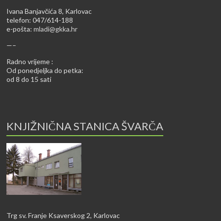
Ivana Banjavčića 8, Karlovac
telefon: 047/614-188
e-pošta:
mladi@gkka.hr
—–
Radno vrijeme :
Od ponedjeljka do petka:
od 8 do 15 sati
KNJIŽNIČNA STANICA ŠVARČA
Trg sv. Franje Ksaverskog 2, Karlovac