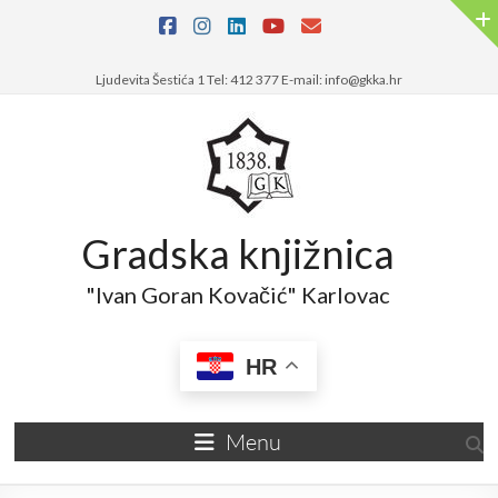
Skip
to
content
Ljudevita Šestića 1 Tel: 412 377 E-mail: info@gkka.hr
Gradska knjižnica
"Ivan Goran Kovačić" Karlovac
HR
Menu