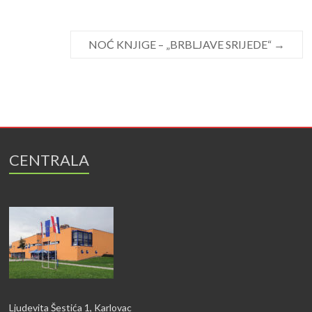
NOĆ KNJIGE – „BRBLJAVE SRIJEDE“
→
CENTRALA
Ljudevita Šestića 1, Karlovac