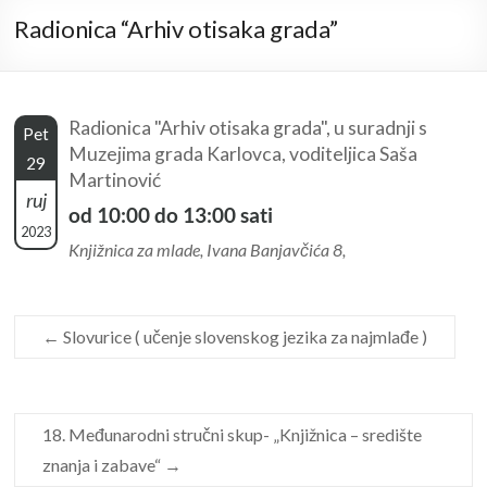
Radionica “Arhiv otisaka grada”
Radionica "Arhiv otisaka grada", u suradnji s
Pet
Muzejima grada Karlovca, voditeljica Saša
29
Martinović
ruj
od 10:00 do 13:00 sati
2023
Knjižnica za mlade, Ivana Banjavčića 8,
←
Slovurice ( učenje slovenskog jezika za najmlađe )
18. Međunarodni stručni skup- „Knjižnica – središte
znanja i zabave“
→