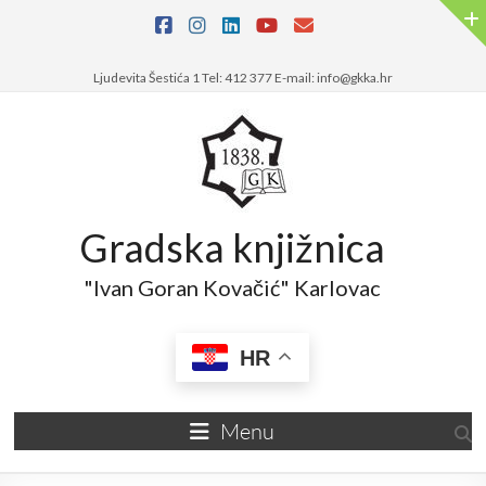
Skip
to
content
Ljudevita Šestića 1 Tel: 412 377 E-mail: info@gkka.hr
Gradska knjižnica
"Ivan Goran Kovačić" Karlovac
HR
Menu