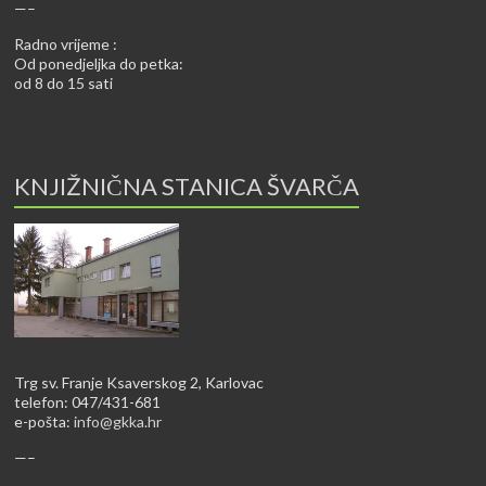
—–
Radno vrijeme :
Od ponedjeljka do petka:
od 8 do 15 sati
KNJIŽNIČNA STANICA ŠVARČA
Trg sv. Franje Ksaverskog 2, Karlovac
telefon: 047/431-681
e-pošta:
info@gkka.hr
—–