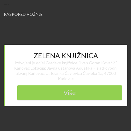
—–
RASPORED VOŽNJE
ZELENA KNJIŽNICA
Izdvojeni je odjel Gradske knjižnice “Ivan Goran Kovačić”
Karlovac Lokacija: Javna ustanova Aquatika – slatkovodni
akvarij Karlovac, Ul. Branka Čavlovića Čavleka 1a, 47000
Karlovac
Više