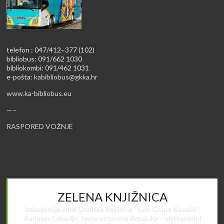
telefon : 047/412–377 (102)
bibliobus: 091/662 1030
bibliokombi: 091/462 1031
e-pošta:
kabibliobus@gkka.hr
www.ka-bibliobus.eu
—–
RASPORED VOŽNJE
ZELENA KNJIŽNICA
Izdvojeni je odjel Gradske knjižnice “Ivan Goran Kovačić”
Karlovac Lokacija: Javna ustanova Aquatika – slatkovodni