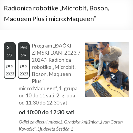
Radionica robotike „Microbit, Boson,
Maqueen Plus i micro:Maqueen“
Program „ĐAČKI
Sri
Pet
ZIMSKI DANI 2023. /
27
29
2024.“- Radionica
pro
pro
robotike „Microbit,
Boson, Maqueen
2023
2023
Plus i
micro:Maqueen“, 1. grupa
od 10 do 11 sati, 2. grupa
od 11:30 do 12:30 sati
od 10:00 do 12:30 sati
Odjel za djecu i mladež, Gradska knjižnica „Ivan Goran
Kovačić”, Ljudevita Šestića 1