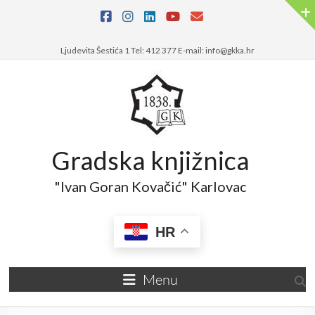
Skip
to
content
Ljudevita Šestića 1 Tel: 412 377 E-mail: info@gkka.hr
Gradska knjižnica
"Ivan Goran Kovačić" Karlovac
HR
Menu