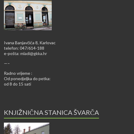
Ivana Banjavčića 8, Karlovac
telefon: 047/614-188
e-pošta:
mladi@gkka.hr
—–
Radno vrijeme :
Od ponedjeljka do petka:
od 8 do 15 sati
KNJIŽNIČNA STANICA ŠVARČA