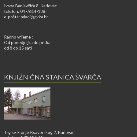
Ivana Banjavčića 8, Karlovac
telefon: 047/614-188
e-pošta:
mladi@gkka.hr
—–
Radno vrijeme :
Od ponedjeljka do petka:
od 8 do 15 sati
KNJIŽNIČNA STANICA ŠVARČA
Trg sv. Franje Ksaverskog 2, Karlovac