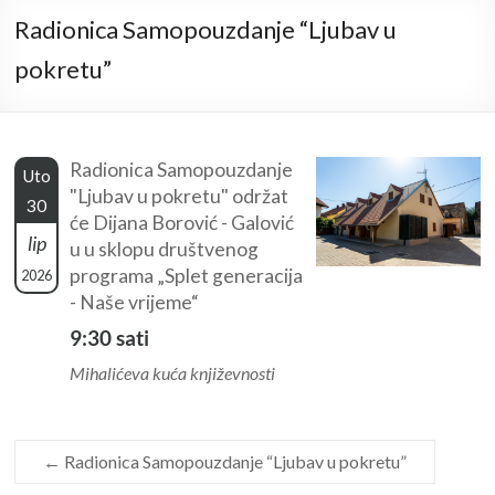
Radionica Samopouzdanje “Ljubav u
pokretu”
Radionica Samopouzdanje
Uto
"Ljubav u pokretu" održat
30
će Dijana Borović - Galović
lip
u u sklopu društvenog
programa „Splet generacija
2026
- Naše vrijeme“
9:30 sati
Mihalićeva kuća književnosti
←
Radionica Samopouzdanje “Ljubav u pokretu”