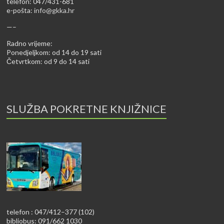
telefon: 047/431-681
e-pošta:
info@gkka.hr
—–
Radno vrijeme:
Ponedjeljkom: od 14 do 19 sati
Četvrtkom: od 9 do 14 sati
SLUŽBA POKRETNE KNJIŽNICE
telefon : 047/412–377 (102)
bibliobus: 091/662 1030