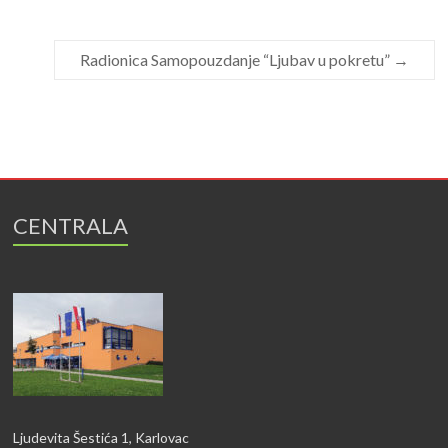
Radionica Samopouzdanje “Ljubav u pokretu”
→
CENTRALA
Ljudevita Šestića 1, Karlovac