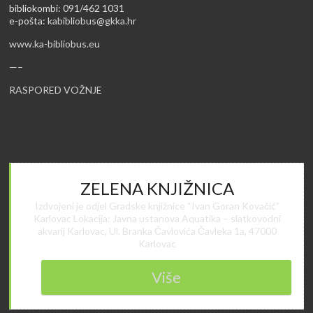
bibliokombi: 091/462 1031
e-pošta:
kabibliobus@gkka.hr
www.ka-bibliobus.eu
—–
RASPORED VOŽNJE
ZELENA KNJIŽNICA
Izdvojeni je odjel Gradske knjižnice “Ivan Goran Kovačić”
Karlovac Lokacija: Javna ustanova Aquatika – slatkovodni
akvarij Karlovac, Ul. Branka Čavlovića Čavleka 1a, 47000
Karlovac
Više