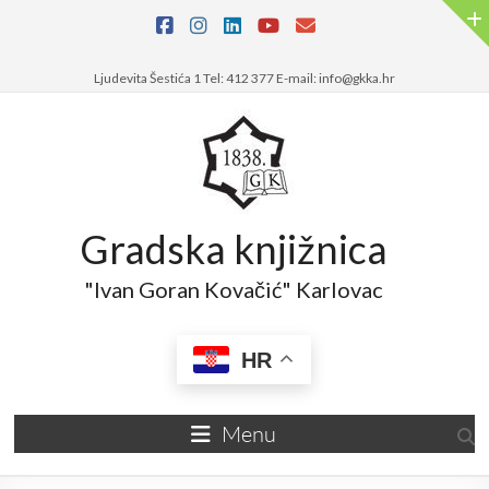
Skip
to
content
Ljudevita Šestića 1 Tel: 412 377 E-mail: info@gkka.hr
Gradska knjižnica
"Ivan Goran Kovačić" Karlovac
HR
Menu