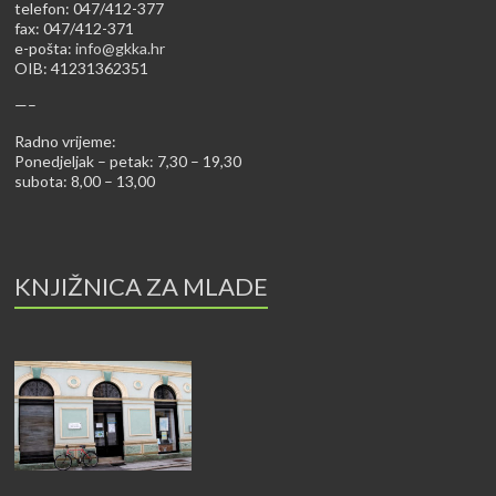
telefon: 047/412-377
fax: 047/412-371
e-pošta:
info@gkka.hr
OIB: 41231362351
—–
Radno vrijeme:
Ponedjeljak – petak: 7,30 – 19,30
subota: 8,00 – 13,00
KNJIŽNICA ZA MLADE