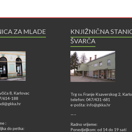
NICA ZA MLADE
KNJIŽNIČNA STANI
ŠVARČA
včića 8, Karlovac
Trg sv. Franje Ksaverskog 2, Karl
47/614-188
telefon: 047/431-681
adi@gkka.hr
e-pošta:
info@gkka.hr
—–
me :
Radno vrijeme:
jka do petka:
Ponedjeljkom: od 14 do 19 sati