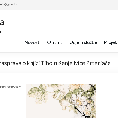
 info@gkka.hr
ca
c
Novosti
O nama
Odjeli i službe
Projekt
rasprava o knjizi Tiho rušenje Ivice Prtenjače
 rasprava o