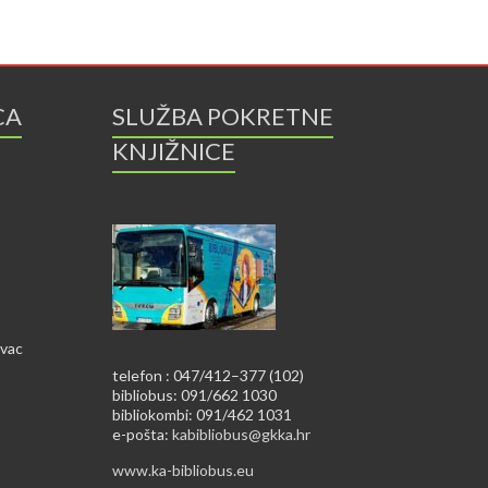
CA
SLUŽBA POKRETNE
KNJIŽNICE
ovac
telefon : 047/412–377 (102)
bibliobus: 091/662 1030
bibliokombi: 091/462 1031
e-pošta:
kabibliobus@gkka.hr
www.ka-bibliobus.eu