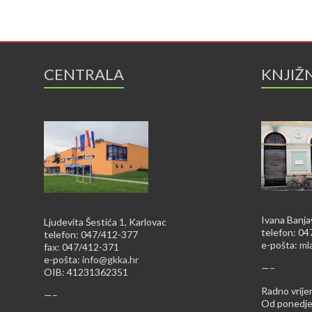
CENTRALA
KNJIŽ
Ivana Banja
Ljudevita Šestića 1, Karlovac
telefon: 0
telefon: 047/412-377
e-pošta:
ml
fax: 047/412-371
e-pošta:
info@gkka.hr
—–
OIB: 41231362351
Radno vrije
—–
Od ponedjel