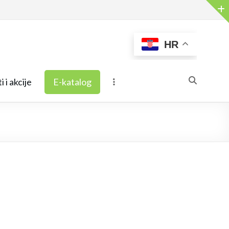
HR
i i akcije
E-katalog