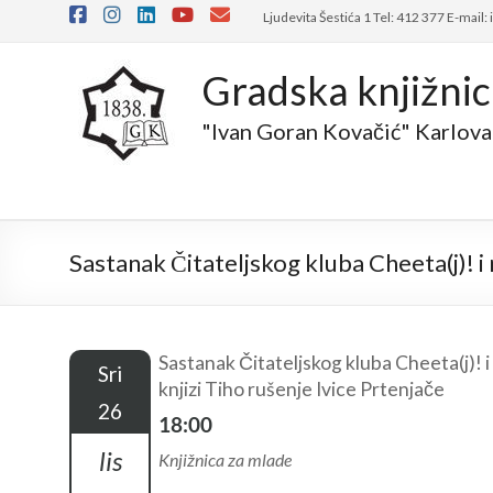
Skip
Ljudevita Šestića 1 Tel: 412 377 E-mail:
to
content
Gradska knjižni
"Ivan Goran Kovačić" Karlova
Sastanak Čitateljskog kluba Cheeta(j)! i 
Sastanak Čitateljskog kluba Cheeta(j)! i
Sri
knjizi Tiho rušenje Ivice Prtenjače
26
18:00
lis
Knjižnica za mlade