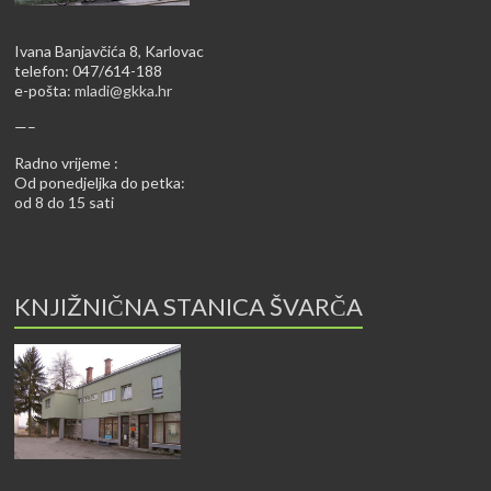
Ivana Banjavčića 8, Karlovac
telefon: 047/614-188
e-pošta:
mladi@gkka.hr
—–
Radno vrijeme :
Od ponedjeljka do petka:
od 8 do 15 sati
KNJIŽNIČNA STANICA ŠVARČA