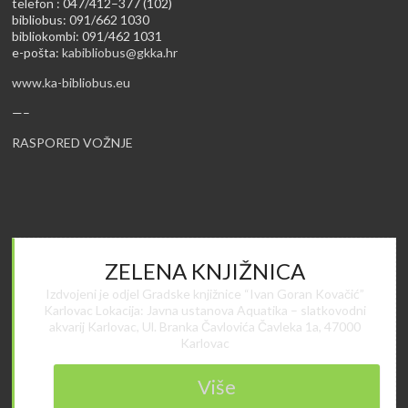
telefon : 047/412–377 (102)
bibliobus: 091/662 1030
bibliokombi: 091/462 1031
e-pošta:
kabibliobus@gkka.hr
www.ka-bibliobus.eu
—–
RASPORED VOŽNJE
ZELENA KNJIŽNICA
Izdvojeni je odjel Gradske knjižnice “Ivan Goran Kovačić”
Karlovac Lokacija: Javna ustanova Aquatika – slatkovodni
akvarij Karlovac, Ul. Branka Čavlovića Čavleka 1a, 47000
Karlovac
Više