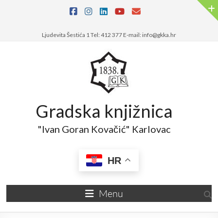
Skip
to
content
Ljudevita Šestića 1 Tel: 412 377 E-mail: info@gkka.hr
Gradska knjižnica
"Ivan Goran Kovačić" Karlovac
HR
Menu