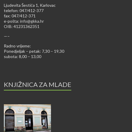
Ljudevita Šestića 1, Karlovac
telefon: 047/412-377
fax: 047/412-371
e-pošta:
info@gkka.hr
OIB: 41231362351
—–
Radno vrijeme:
Ponedjeljak – petak: 7,30 – 19,30
subota: 8,00 – 13,00
KNJIŽNICA ZA MLADE