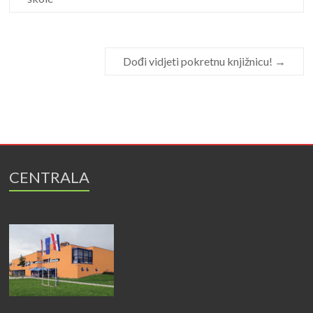
Dođi vidjeti pokretnu knjižnicu!
→
CENTRALA