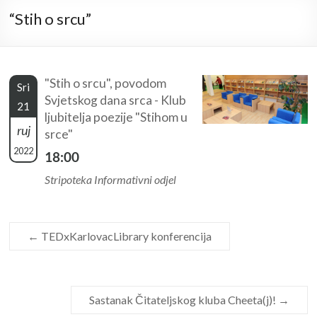
“Stih o srcu”
"Stih o srcu", povodom
Sri
Svjetskog dana srca - Klub
21
ljubitelja poezije "Stihom u
ruj
srce"
2022
18:00
Stripoteka Informativni odjel
←
TEDxKarlovacLibrary konferencija
Sastanak Čitateljskog kluba Cheeta(j)!
→