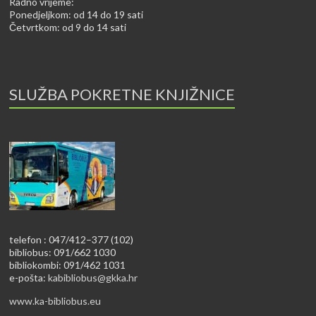
Radno vrijeme:
Ponedjeljkom: od 14 do 19 sati
Četvrtkom: od 9 do 14 sati
SLUŽBA POKRETNE KNJIŽNICE
telefon : 047/412–377 (102)
bibliobus: 091/662 1030
bibliokombi: 091/462 1031
e-pošta:
kabibliobus@gkka.hr
www.ka-bibliobus.eu