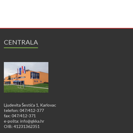
CENTRALA
Ljudevita Šestića 1, Karlovac
telefon: 047/412-377
fax: 047/412-371
e-pošta:
info@gkka.hr
OIB: 41231362351