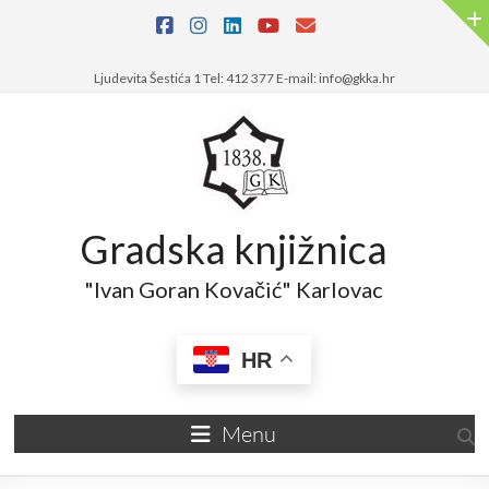
Skip
to
content
Ljudevita Šestića 1 Tel: 412 377 E-mail: info@gkka.hr
Gradska knjižnica
"Ivan Goran Kovačić" Karlovac
HR
Menu