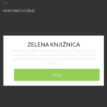
—–
RASPORED VOŽNJE
ZELENA KNJIŽNICA
Izdvojeni je odjel Gradske knjižnice “Ivan Goran Kovačić”
Karlovac Lokacija: Javna ustanova Aquatika – slatkovodni
akvarij Karlovac, Ul. Branka Čavlovića Čavleka 1a, 47000
Karlovac
Više