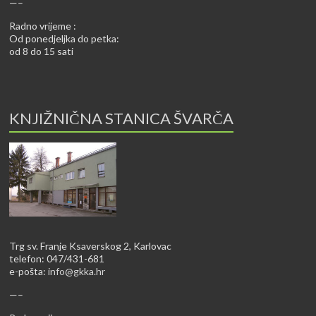
—–
Radno vrijeme :
Od ponedjeljka do petka:
od 8 do 15 sati
KNJIŽNIČNA STANICA ŠVARČA
Trg sv. Franje Ksaverskog 2, Karlovac
telefon: 047/431-681
e-pošta:
info@gkka.hr
—–