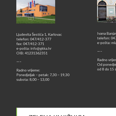
Ivana Banja
Ljudevita Šestića 1, Karlovac
telefon: 0
telefon: 047/412-377
e-pošta:
ml
fax: 047/412-371
e-pošta:
info@gkka.hr
—–
OIB: 41231362351
Radno vrije
—–
Od ponedjel
od 8 do 15 s
Radno vrijeme:
Ponedjeljak – petak: 7,30 – 19,30
subota: 8,00 – 13,00