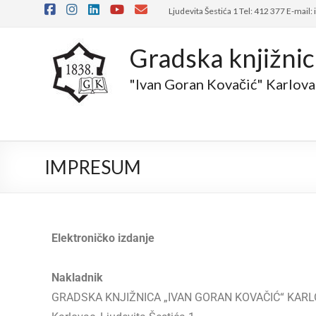
Ljudevita Šestića 1 Tel: 412 377 E-mail:
Gradska knjižni
"Ivan Goran Kovačić" Karlova
IMPRESUM
Elektroničko izdanje
Nakladnik
GRADSKA KNJIŽNICA „IVAN GORAN KOVAČIĆ“ KAR