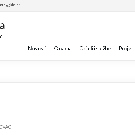
 info@gkka.hr
ca
c
Novosti
O nama
Odjeli i službe
Projekt
LOVAC