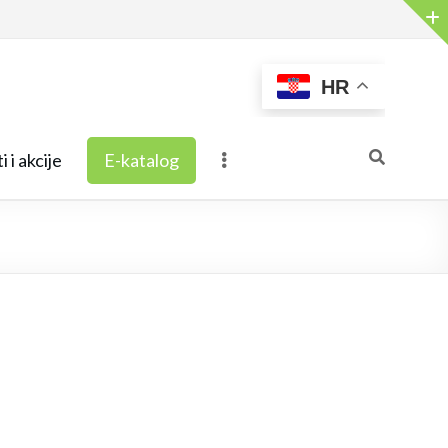
HR
i i akcije
E-katalog