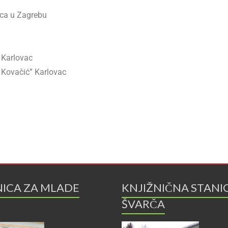
nica u Zagrebu
 Karlovac
 Kovačić” Karlovac
NICA ZA MLADE
KNJIŽNIČNA STANI
ŠVARČA