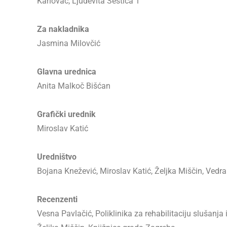
Karlovac, Ljudevita Šestića 1
Za nakladnika
Jasmina Milovčić
Glavna urednica
Anita Malkoč Bišćan
Grafički urednik
Miroslav Katić
Uredništvo
Bojana Knežević, Miroslav Katić, Željka Miščin, Ved
Recenzenti
Vesna Pavlačić, Poliklinika za rehabilitaciju slušanj