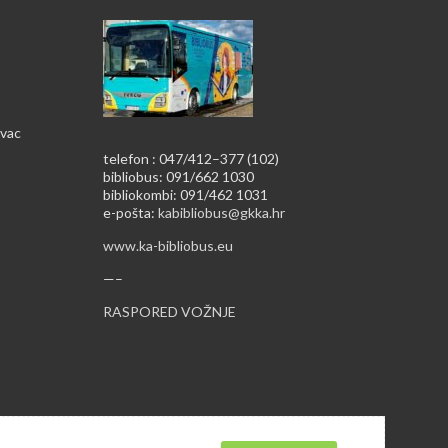
ovac
telefon : 047/412–377 (102)
bibliobus: 091/662 1030
bibliokombi: 091/462 1031
e-pošta:
kabibliobus@gkka.hr
www.ka-bibliobus.eu
—–
RASPORED VOŽNJE