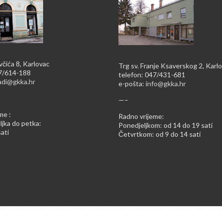
včića 8, Karlovac
Trg sv. Franje Ksaverskog 2, Karl
47/614-188
telefon: 047/431-681
adi@gkka.hr
e-pošta:
info@gkka.hr
—–
me :
Radno vrijeme:
jka do petka:
Ponedjeljkom: od 14 do 19 sati
ati
Četvrtkom: od 9 do 14 sati