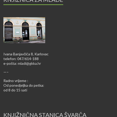
Ivana Banjavčića 8, Karlovac
telefon: 047/614-188
e-pošta:
mladi@gkka.hr
—–
Radno vrijeme :
Od ponedjeljka do petka:
od 8 do 15 sati
KNJIŽNIČNA STANICA ŠVARČA