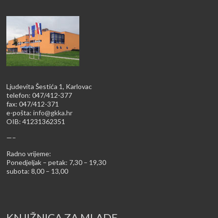
Ljudevita Šestića 1, Karlovac
telefon: 047/412-377
fax: 047/412-371
e-pošta:
info@gkka.hr
OIB: 41231362351
—–
Radno vrijeme:
Ponedjeljak – petak: 7,30 – 19,30
subota: 8,00 – 13,00
KNJIŽNICA ZA MLADE