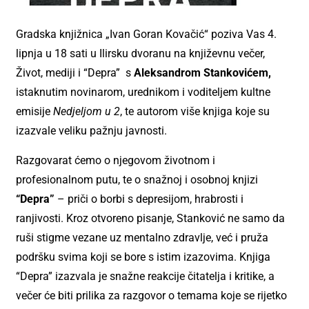
Gradska knjižnica „Ivan Goran Kovačić“ poziva Vas 4.
lipnja u 18 sati u Ilirsku dvoranu na književnu večer,
Život, mediji i “Depra” s
Aleksandrom Stankovićem,
istaknutim novinarom, urednikom i voditeljem kultne
emisije
Nedjeljom u 2
, te autorom više knjiga koje su
izazvale veliku pažnju javnosti.
Razgovarat ćemo o njegovom životnom i
profesionalnom putu, te o snažnoj i osobnoj knjizi
“Depra”
– priči o borbi s depresijom, hrabrosti i
ranjivosti. Kroz otvoreno pisanje, Stanković ne samo da
ruši stigme vezane uz mentalno zdravlje, već i pruža
podršku svima koji se bore s istim izazovima. Knjiga
“Depra” izazvala je snažne reakcije čitatelja i kritike, a
večer će biti prilika za razgovor o temama koje se rijetko