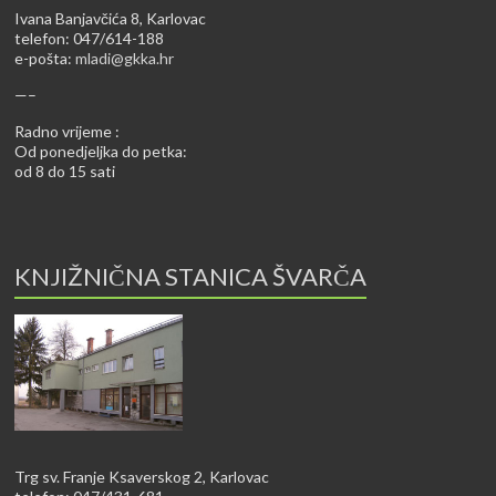
Ivana Banjavčića 8, Karlovac
telefon: 047/614-188
e-pošta:
mladi@gkka.hr
—–
Radno vrijeme :
Od ponedjeljka do petka:
od 8 do 15 sati
KNJIŽNIČNA STANICA ŠVARČA
Trg sv. Franje Ksaverskog 2, Karlovac