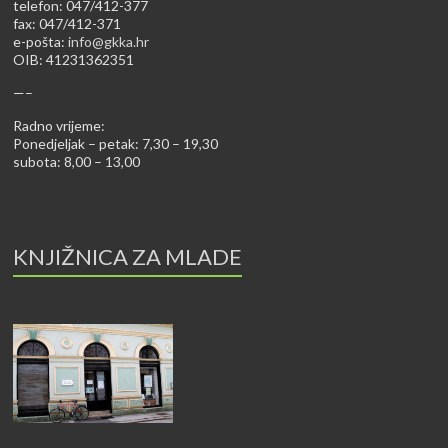
telefon: 047/412-377
fax: 047/412-371
e-pošta:
info@gkka.hr
OIB: 41231362351
—–
Radno vrijeme:
Ponedjeljak – petak: 7,30 – 19,30
subota: 8,00 – 13,00
KNJIŽNICA ZA MLADE