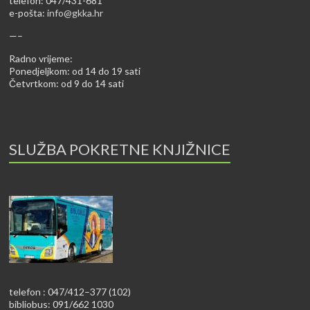
telefon: 047/431-681
e-pošta:
info@gkka.hr
—–
Radno vrijeme:
Ponedjeljkom: od 14 do 19 sati
Četvrtkom: od 9 do 14 sati
SLUŽBA POKRETNE KNJIŽNICE
telefon : 047/412–377 (102)
bibliobus: 091/662 1030