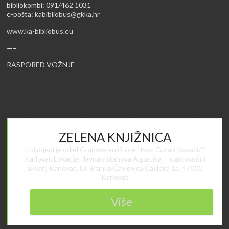
bibliokombi: 091/462 1031
e-pošta:
kabibliobus@gkka.hr
www.ka-bibliobus.eu
—–
RASPORED VOŽNJE
ZELENA KNJIŽNICA
Izdvojeni je odjel Gradske knjižnice “Ivan Goran Kovačić”
Karlovac Lokacija: Javna ustanova Aquatika – slatkovodni
akvarij Karlovac, Ul. Branka Čavlovića Čavleka 1a, 47000
Karlovac
Više